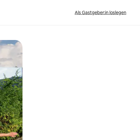
Als Gastgeber:in loslegen
h Berühren oder Wischgesten.