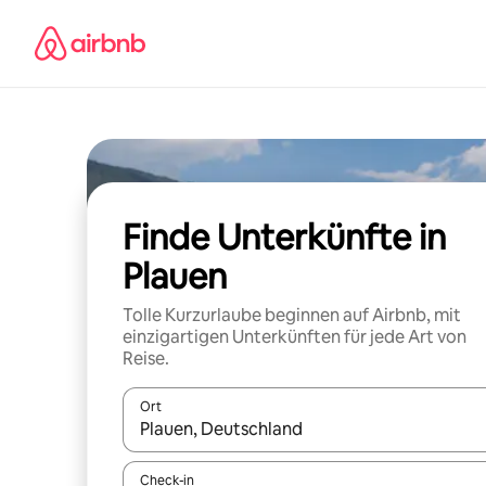
Zu
Inhalten
springen
Finde Unterkünfte in
Plauen
Tolle Kurzurlaube beginnen auf Airbnb, mit
einzigartigen Unterkünften für jede Art von
Reise.
Ort
Wenn Ergebnisse verfügbar sind, navigiere mit d
Check-in