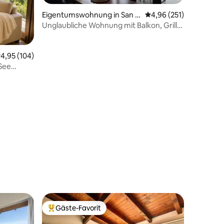
Eigentumswohnung in San C
Durchschnittliche Bew
4,96 (251)
arlos de Bariloche
Unglaubliche Wohnung mit Balkon, Grill,
Aussicht
67 Bewertungen
urchschnittliche Bewertung: 4,95 von 5, 104 Bewertungen
4,95 (104)
 See
Gäste-Favorit
Beliebter Gäste-Favorit.