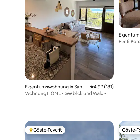
Eigentum
arlos de B
Für 6 Pers
geräumig
Eigentumswohnung in San C
Durchschnittliche Bew
4,97 (181)
arlos de Bariloche
Wohnung HOME - Seeblick und Wald -
Gäste-Favorit
Gäste-Fa
Beliebter Gäste-Favorit.
Gäste-Fa