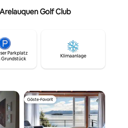
1.300 Bewertungen auf Airbnb. Wir
 Arelauquen Golf Club
freuen uns auf deinen Besuch! 🤍
ser Parkplatz
Klimaanlage
 Grundstück
Gäste-Favorit
Gäste-Favorit