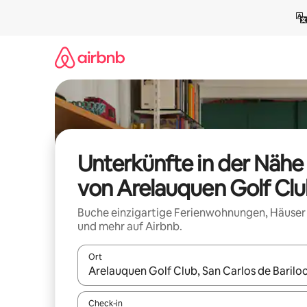
Zu
Inhalten
springen
Unterkünfte in der Nähe
von Arelauquen Golf Cl
Buche einzigartige Ferienwohnungen, Häuser
und mehr auf Airbnb.
Ort
Wenn Ergebnisse verfügbar sind, navigiere mit d
Check-in