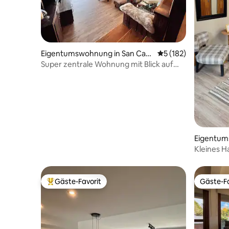
Eigentumswohnung in San Carl
Durchschnittliche B
5 (182)
os de Bariloche
Super zentrale Wohnung mit Blick auf
den See
Eigentum
arlos de B
Kleines H
Gäste-Favorit
Gäste-Fa
Beliebter Gäste-Favorit.
Gäste-Fa