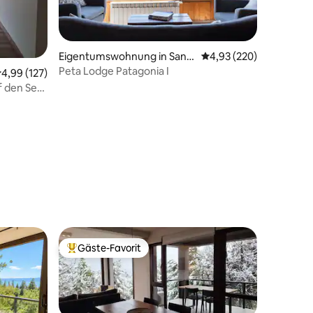
Eigentumswohnung in San
Durchschnittliche Bew
4,93 (220)
Carlos de Bariloche
Peta Lodge Patagonia I
urchschnittliche Bewertung: 4,99 von 5, 127 Bewertungen
4,99 (127)
f den See.
85 Bewertungen
Gäste-Favorit
Beliebter Gäste-Favorit.