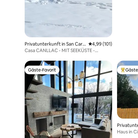
Privatunterkunft in San Carl
Durchschnittliche Bewe
4,99 (101)
os de Bariloche
Casa CANLLAC - MIT SEEKÜSTE -
PANORAMABLICK
Gäste-Favorit
Gäste
Gäste-Favorit
Beliebte
Privatunt
os de Bar
Haus in C