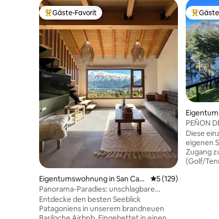
Gäste-Favorit
Gäste
Beliebter Gäste-Favorit.
Beliebte
Eigentum
Carlos de
PEÑON D
Zimmer - 
Diese ein
eigenen St
Zugang z
(Golf/Ten
gegen Gebühr). 
Eigentumswohnung in San Carl
Durchschnittliche B
5 (129)
Bädern. Be
os de Bariloche
Panorama-Paradies: unschlagbare
ausgestat
Aussicht für Paare
(gegen Au
Entdecke den besten Seeblick
sind nich
Patagoniens in unserem brandneuen
Buenos Air
Bariloche Airbnb. Eingebettet in einen