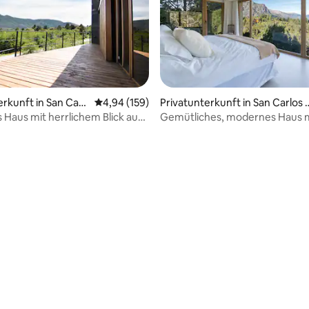
erkunft in San Carl
Durchschnittliche Bewertung: 4,94 von 5, 1
4,94 (159)
Privatunterkunft in San Carlos 
iloche
Bariloche
Haus mit herrlichem Blick auf
Gemütliches, modernes Haus 
und den Hügel
Bergblick – Arelauquen