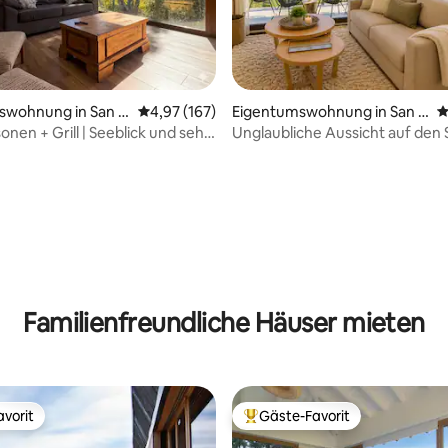
swohnung in San C
Durchschnittliche Bewertung: 4,97 von 5, 1
4,97 (167)
Eigentumswohnung in San C
D
ariloche
arlos de Bariloche
onen + Grill | Seeblick und sehr
Unglaubliche Aussicht auf den
Wohnung 4 Personen Pool
ertung: 4,97 von 5, 181 Bewertungen
Familienfreundliche Häuser mieten
vorit
Gäste-Favorit
vorit
Beliebter Gäste-Favorit.