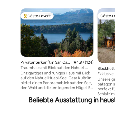
Gäste-Favorit
Gäste-Fa
Beliebter Gäste-Favorit.
Gäste-Fa
Privatunterkunft in San Carl
Durchschnittliche Bewe
4,97 (124)
os de Bariloche
Traumhaus mit Blick auf den Nahuel-
Blockhütt
Huapi-See
Einzigartiges und ruhiges Haus mit Blick
iloche
Exklusive
auf den Nahuel Huapi-See. Casa Kultrün
Unsere g
bietet einen Panoramablick auf den See,
patagonis
den Wald und die umliegenden Hügel. Es
perfekt f
ist ideal zum Entspannen in der Natur - es
Schlafzi
ist komplett ausgestattet und verfügt
Beliebte Ausstattung in haus
eine voll
über Highspeed-Internetzugang. Sie
kleinen E
liegt auf dem Chico Circuit, 18 Kilometer
geräumige
vom Zentrum von Bariloche, 20
exklusiv