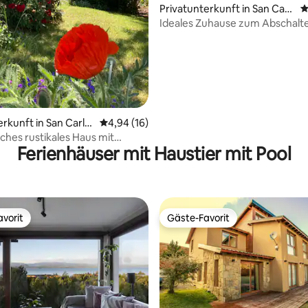
Bewertung: 5 von 5, 19 Bewertungen
Privatunterkunft in San Carl
D
os de Bariloche
Ideales Zuhause zum Abschalt
erkunft in San Carlo
Durchschnittliche Bewertung: 4,94 von 5, 
4,94 (16)
oche
ches rustikales Haus mit
Ferienhäuser mit Haustier mit Pool
und Garten
vorit
Gäste-Favorit
vorit
Gäste-Favorit