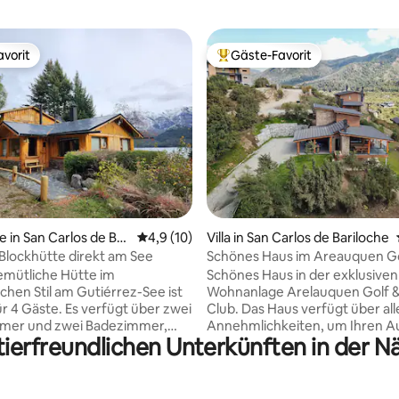
vorit
Gäste-Favorit
vorit
Beliebter Gäste-Favorit.
rtung: 4,97 von 5, 124 Bewertungen
e in San Carlos de Bar
Durchschnittliche Bewertung: 4,9 von 5, 
4,9 (10)
Villa in San Carlos de Bariloche
 Blockhütte direkt am See
Schönes Haus im Areauquen Go
Country Club
emütliche Hütte im
Schönes Haus in der exklusiven
chen Stil am Gutiérrez-See ist
Wohnanlage Arelauquen Golf 
ür 4 Gäste. Es verfügt über zwei
Club. Das Haus verfügt über all
mmer und zwei Badezimmer,
Annehmlichkeiten, um Ihren A
tierfreundlichen Unterkünften in der 
 ausgestattete Küche, einen
in Bariloche zu einem Traumurl
ssbereich und einen
machen. Es verfügt über 4
n privaten Garten mit
Schlafzimmer, die Master-Suite
em Zugang zu einem Strand und
Erdgeschoss und 3 Schlafzimm