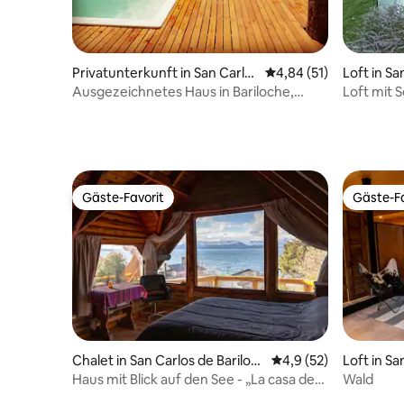
Privatunterkunft in San Carlo
Durchschnittliche Bew
4,84 (51)
Loft in Sa
s de Bariloche
e
Ausgezeichnetes Haus in Bariloche,
Loft mit 
Patagonien Argentinien
Gäste-Favorit
Gäste-Fa
Gäste-Favorit
Gäste-Fa
Chalet in San Carlos de Bariloc
Durchschnittliche Be
4,9 (52)
Loft in Sa
he
e
Haus mit Blick auf den See - „La casa de
Wald
Berta“