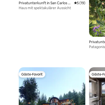
Privatunterkunft in San Carlos de
Durchschnittliche 
5 (19)
Bariloche
Haus mit spektakulärer Aussicht
Privatunt
s de Baril
Patagonis
Seeblick 
Gäste-Favorit
Gäste-Fa
Gäste-Favorit
Gäste-Fa