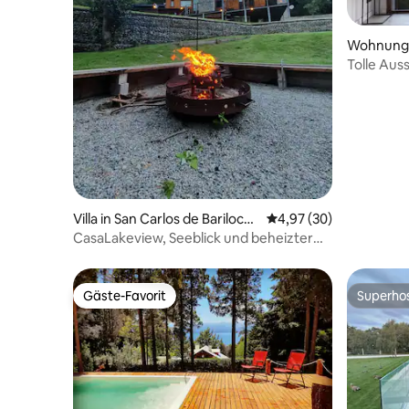
Wohnung i
oche
Tolle Aus
Wohnung 
Villa in San Carlos de Bariloch
Durchschnittliche Bew
4,97 (30)
e
CasaLakeview, Seeblick und beheizter
Pool
Gäste-Favorit
Superho
Gäste-Favorit
Superho