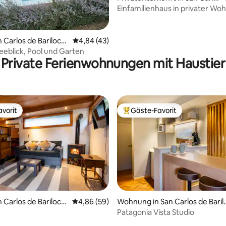
s de Bariloche
Einfamilienhaus in privater W
ertung: 4,84 von 5, 51 Bewertungen
n Carlos de Bariloch
Durchschnittliche Bewertung: 4,84 von 5, 
4,84 (43)
Seeblick, Pool und Garten
Private Ferienwohnungen mit Haustier
vorit
Gäste-Favorit
vorit
Beliebter Gäste-Favorit.
wertung: 4,9 von 5, 52 Bewertungen
n Carlos de Bariloch
Durchschnittliche Bewertung: 4,86 von 5, 
4,86 (59)
Wohnung in San Carlos de Baril
che
Patagonia Vista Studio