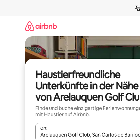
Zu
Inhalten
springen
Haustierfreundliche
Unterkünfte in der Nähe
von Arelauquen Golf Cl
Finde und buche einzigartige Ferienwohnung
mit Haustier auf Airbnb.
Ort
Wenn Ergebnisse verfügbar sind, navigiere mit d