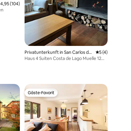
urchschnittliche Bewertung: 4,95 von 5, 104 Bewertungen
4,95 (104)
en
16 Bewertungen
Privatunterkunft in San Carlos de
Durchschnittlich
5 (4)
Bariloche
Haus 4 Suiten Costa de Lago Muelle 12
Gäste
Gäste-Favorit
Gäste-Favorit