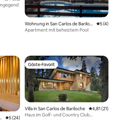
ohngegend
43 Bewertungen
Wohnung in San Carlos de Bariloc
Durchschnittlich
5 (4)
he
Apartment mit beheiztem Pool
Gäste-Favorit
Gäste-Favorit
Villa in San Carlos de Bariloche
Durchschnittliche Be
4,81 (21)
Haus im Golf- und Country Club
59 Bewertungen
o
Durchschnittliche Bewertung: 5 von 5, 24 Bewertungen
5 (24)
Arelauquen