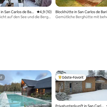
n San Carlos de Baril
Durchschnittliche Bewertung: 4,9 von 5, 
4,9 (10)
Blockhütte in San Carlos de Bari
che
sicht auf den See und die Berge.
Gemütliche Berghütte mit beh
für 6
Pool, Grill und Skigebiet in Geh
ertung: 4,97 von 5, 30 Bewertungen
st
Gäste-Favorit
st
Beliebter Gäste-Favorit.
Privatunterkunft in San Carlo