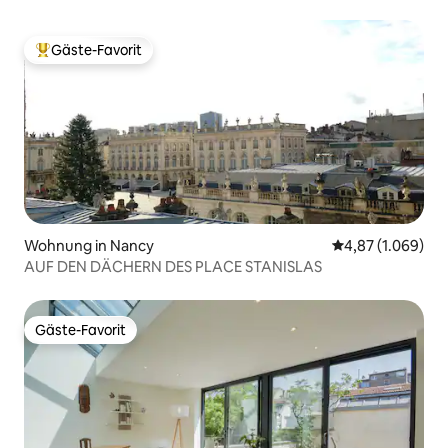
Gäste-Favorit
Beliebter Gäste-Favorit.
Wohnung in Nancy
Durchschnittlic
4,87 (1.069)
AUF DEN DÄCHERN DES PLACE STANISLAS
Gäste-Favorit
Gäste-Favorit