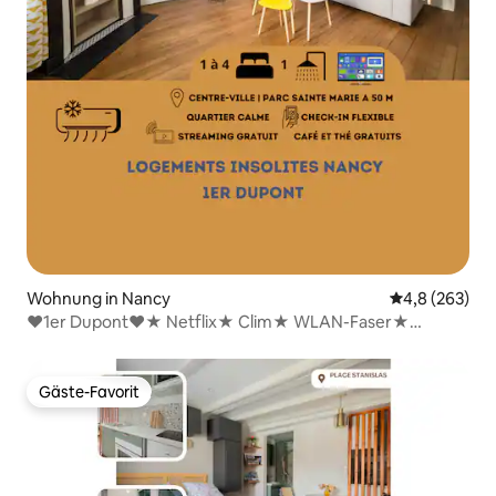
Wohnung in Nancy
Durchschnittl
4,8 (263)
♥1er Dupont♥★ Netflix★ Clim★ WLAN-Faser★
OscarNewHome★
Gäste-Favorit
Gäste-Favorit