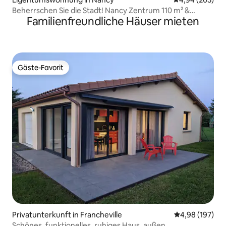
Beherrschen Sie die Stadt! Nancy Zentrum 110 m² &
Familienfreundliche Häuser mieten
Balkone
Gäste-Favorit
Gäste-Favorit
Privatunterkunft in Francheville
Durchschnittli
4,98 (197)
Schönes, funktionelles, ruhiges Haus, außen.