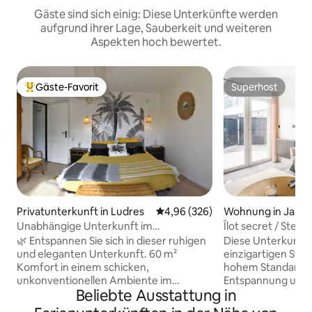
Gäste sind sich einig: Diese Unterkünfte werden
aufgrund ihrer Lage, Sauberkeit und weiteren
Aspekten hoch bewertet.
Gäste-Favorit
Superhost
Beliebter Gäste-Favorit.
Superhost
Privatunterkunft in Ludres
Durchschnittliche Bewertung: 4
4,96 (326)
Wohnung in Jarvill
range
Unabhängige Unterkunft im
Îlot secret / Steh-
Erdgeschoss
Romantisches Zi
🌿 Entspannen Sie sich in dieser ruhigen
Diese Unterkunft 
und eleganten Unterkunft. 60 m²
einzigartigen Stil
Komfort in einem schicken,
hohem Standard 
unkonventionellen Ambiente im
Entspannung und I
Beliebte Ausstattung in
Erdgeschoss mit Terrasse und privatem
luxuriösen Kontext. Ein offe
Parkplatz. 🌼 🌳In einer grünen und
Wohnzimmer mit e