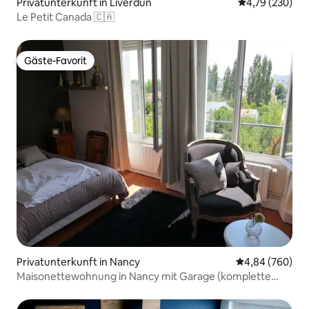
Privatunterkunft in Liverdun
Durchschnittli
4,79 (230)
Le Petit Canada 🇨🇦
Gäste-Favorit
Gäste-Favorit
Privatunterkunft in Nancy
Durchschnittli
4,84 (760)
Maisonettewohnung in Nancy mit Garage (komplette
Unterkunft)