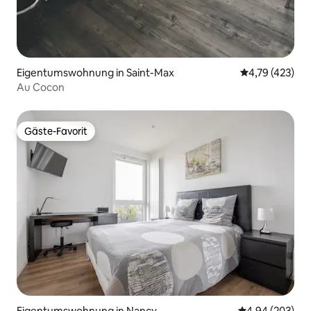
Eigentumswohnung in Saint-Max
Durchschnittl
4,79 (423)
Au Cocon
Gäste-Favorit
Gäste-Favorit
Eigentumswohnung in Nancy
Durchschnittli
4,94 (203)