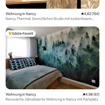
Wohnung in Nancy
Durchschnittl
4,82 (154)
Nancy Thermal: Gemütliches Studio mit kostenlosem
Parkplatz
Gäste-Favorit
Beliebter Gäste-Favorit.
Wohnung in Nancy
Durchschnitt
4,98 (61)
Renovierte, klimatisierte Wohnung in Nancy mit Parkplatz