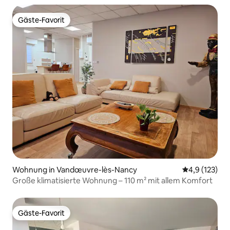
Gäste-Favorit
Gäste-Favorit
Wohnung in Vandœuvre-lès-Nancy
Durchschnitt
4,9 (123)
Große klimatisierte Wohnung – 110 m² mit allem Komfort
Gäste-Favorit
Gäste-Favorit