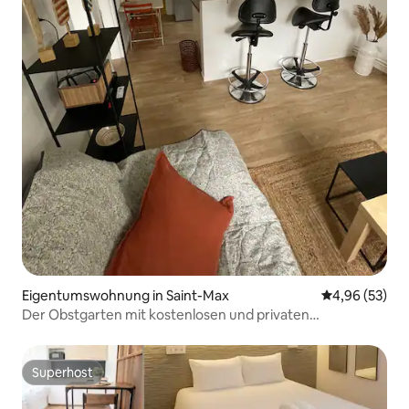
Eigentumswohnung in Saint-Max
Durchschnittl
4,96 (53)
Der Obstgarten mit kostenlosen und privaten
Parkplätzen
Superhost
Superhost