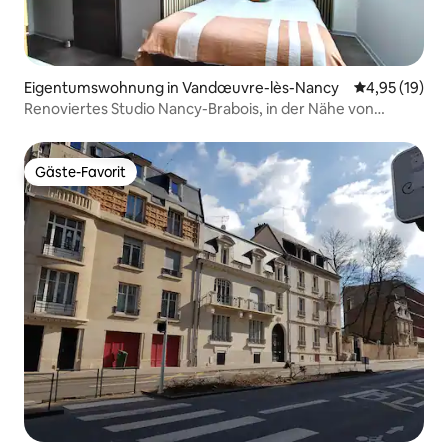
Eigentumswohnung in Vandœuvre-lès-Nancy
Durchschnitt
4,95 (19)
Renoviertes Studio Nancy-Brabois, in der Nähe von
CHRU/Campus
Gäste-Favorit
Gäste-Favorit