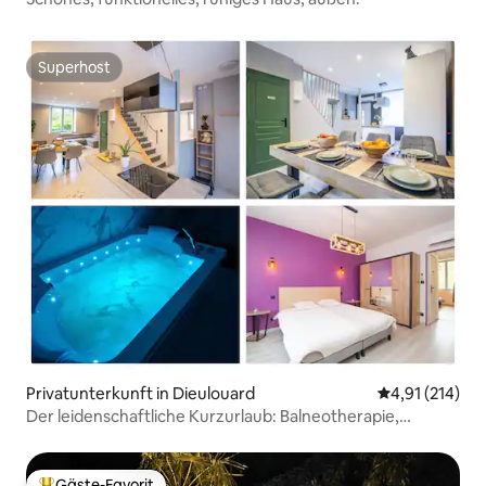
Superhost
Superhost
Privatunterkunft in Dieulouard
Durchschnittl
4,91 (214)
Der leidenschaftliche Kurzurlaub: Balneotherapie,
Klimaanlage, modernes Haus
Gäste-Favorit