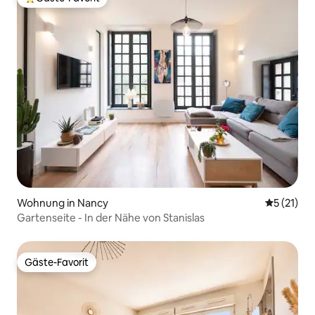
Beliebter Gäste-Favorit.
Wohnung in Nancy
Durchschn
5 (21)
Gartenseite - In der Nähe von Stanislas
Gäste-Favorit
Gäste-Favorit