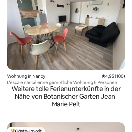
Wohnung in Nancy
Durchschnittli
4,95 (100)
L'escale nancéienne gemütliche Wohnung 6 Personen
Weitere tolle Ferienunterkünfte in der
Nähe von Botanischer Garten Jean-
Marie Pelt
Gäste-Favorit