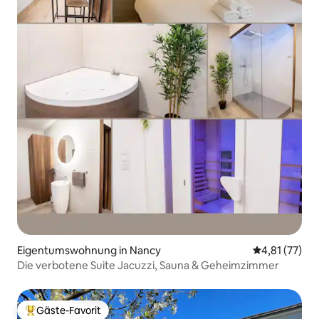
Eigentumswohnung in Nancy
Durchschnitt
4,81 (77)
Die verbotene Suite Jacuzzi, Sauna & Geheimzimmer
Gäste-Favorit
Beliebter Gäste-Favorit.