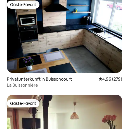
Gäste-Favorit
Gäste-Favorit
Privatunterkunft in Buissoncourt
Durchschnittli
4,96 (279)
La Buissonnière
Gäste-Favorit
Gäste-Favorit