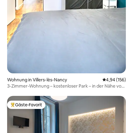
Wohnung in Villers-lès-Nancy
Durchschnittli
4,94 (156)
3-Zimmer-Wohnung – kostenloser Park – in der Nähe von
Thermal
Gäste-Favorit
Beliebter Gäste-Favorit.