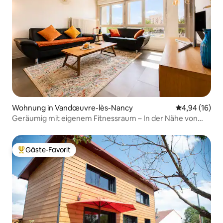
Wohnung in Vandœuvre-lès-Nancy
Durchschnitt
4,94 (16)
Geräumig mit eigenem Fitnessraum – In der Nähe von
Nancy
Gäste-Favorit
Beliebter Gäste-Favorit.