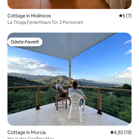
Cottage in Molinicos
Durchsch
5 (7)
La Tinaja,Ferienhaus für 2 Personen
Gäste-Favorit
Gäste-Favorit
Cottage in Murcia
Durchschnitt
4,92 (13)
Haus der Großmütter