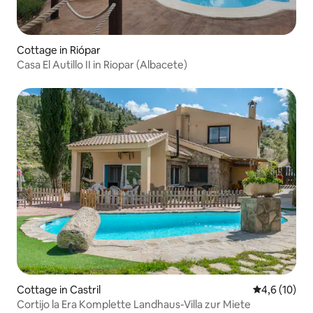
Cottage in Riópar
Casa El Autillo II in Riopar (Albacete)
Cottage in Castril
Durchschnit
4,6 (10)
Cortijo la Era Komplette Landhaus-Villa zur Miete