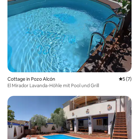
Cottage in Pozo Alcón
Durchsch
5 (7)
El Mirador Lavanda-Höhle mit Pool und Grill