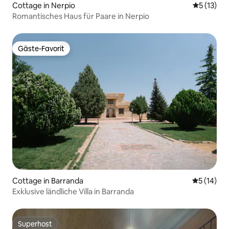
Cottage in Nerpio
Durchschn
5 (13)
Romantisches Haus für Paare in Nerpio
Gäste-Favorit
Gäste-Favorit
Cottage in Barranda
Durchschn
5 (14)
Exklusive ländliche Villa in Barranda
Superhost
Superhost