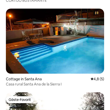
CORTIJO BUSTAMANTE
Cottage in Santa Ana
Durchschni
4,8 (5)
Casa rural Santa Ana de la Sierra I
Gäste-Favorit
Gäste-Favorit