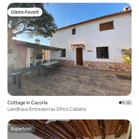
Gäste-Favorit
Gäste-Favorit
Cottage in Cazorla
Durchschn
5 (6)
Landhaus Entresierras 3 Pico Cabaña
Superhost
Superhost