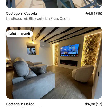
Cottage in Cazorla
Durchschnitt
4,94 (16)
Landhaus mit Blick auf den Fluss Osera
Gäste-Favorit
Gäste-Favorit
Cottage in Liétor
Durchschnittl
4,88 (57)