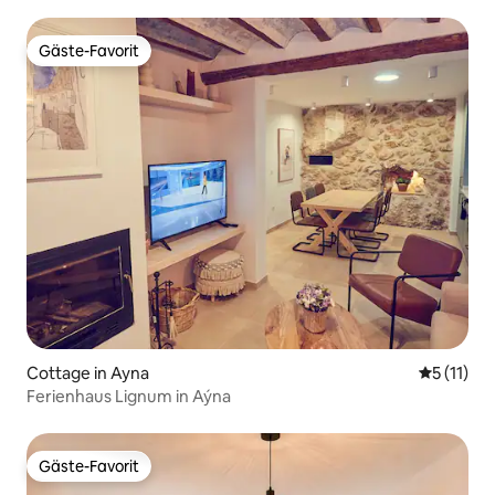
Gäste-Favorit
Gäste-Favorit
Cottage in Ayna
Durchschn
5 (11)
Ferienhaus Lignum in Aýna
Gäste-Favorit
Gäste-Favorit