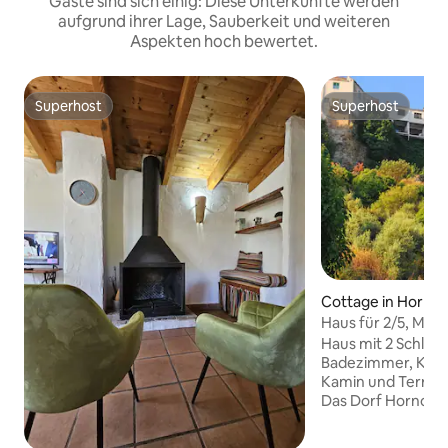
Gäste sind sich einig: Diese Unterkünfte werden
aufgrund ihrer Lage, Sauberkeit und weiteren
Aspekten hoch bewertet.
Superhost
Superhost
Superhost
Superhost
Cottage in Horno
Haus für 2/5, Mir
Haus mit 2 Schlaf
Badezimmer, Küc
Kamin und Terrasse
Das Dorf Hornos i
Historico erklärt,
obwohl du Gepäck