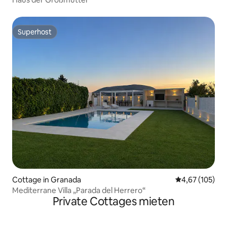
Superhost
Superhost
Cottage in Granada
Durchschnittl
4,67 (105)
Mediterrane Villa „Parada del Herrero“
Private Cottages mieten