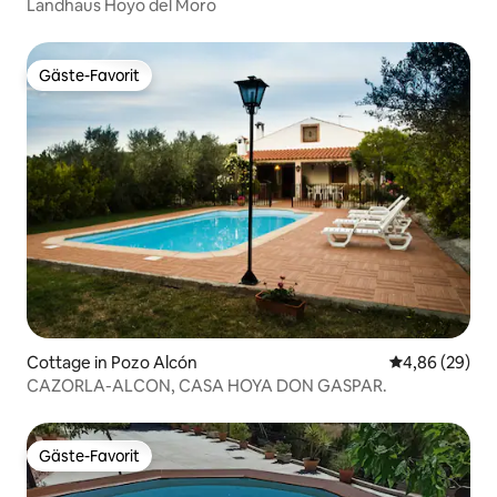
Landhaus Hoyo del Moro
Gäste-Favorit
Gäste-Favorit
Cottage in Pozo Alcón
Durchschnittl
4,86 (29)
CAZORLA-ALCON, CASA HOYA DON GASPAR.
Gäste-Favorit
Gäste-Favorit