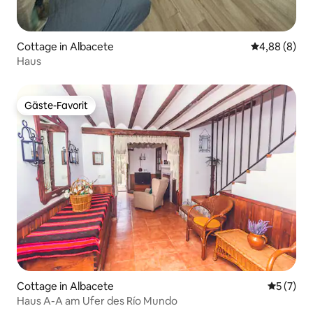
Cottage in Albacete
Durchschnitt
4,88 (8)
Haus
Gäste-Favorit
Gäste-Favorit
Cottage in Albacete
Durchsch
5 (7)
Haus A-A am Ufer des Río Mundo