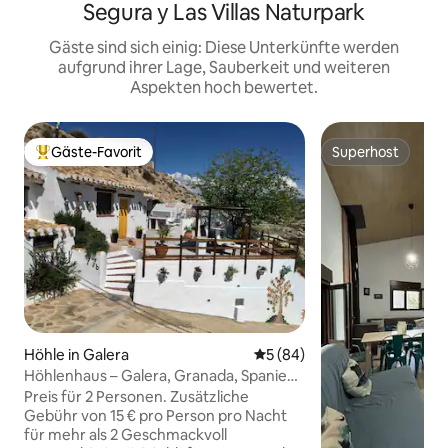
Segura y Las Villas Naturpark
Gäste sind sich einig: Diese Unterkünfte werden
aufgrund ihrer Lage, Sauberkeit und weiteren
Aspekten hoch bewertet.
Gäste-Favorit
Superhost
Beliebter Gäste-Favorit.
Superhost
Höhle in Galera
Durchschnittliche Bewertun
5 (84)
Höhlenhaus – Galera, Granada, Spanien
– Selbstverpflegung
Preis für 2 Personen. Zusätzliche
Gebühr von 15 € pro Person pro Nacht
für mehr als 2 Geschmackvoll