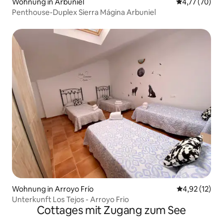
Wohnung in Arbuniel
Durchschnitt
4,77 (70)
Penthouse-Duplex Sierra Mágina Arbuniel
Wohnung in Arroyo Frío
Durchschnitt
4,92 (12)
Unterkunft Los Tejos - Arroyo Frio
Cottages mit Zugang zum See