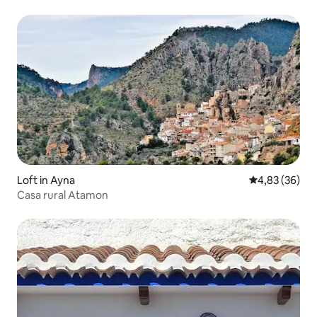
Loft in Ayna
Durchschnittl
4,83 (36)
Casa rural Atamon