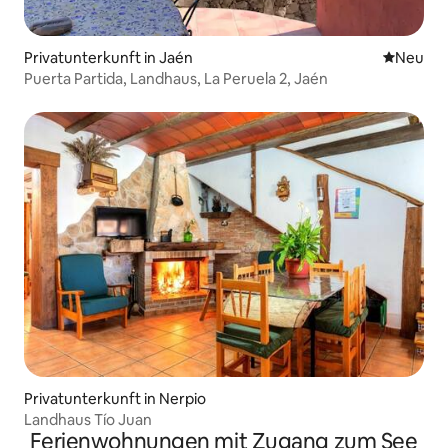
Privatunterkunft in Jaén
Neue Unt
Neu
Puerta Partida, Landhaus, La Peruela 2, Jaén
Privatunterkunft in Nerpio
Landhaus Tío Juan
Ferienwohnungen mit Zugang zum See