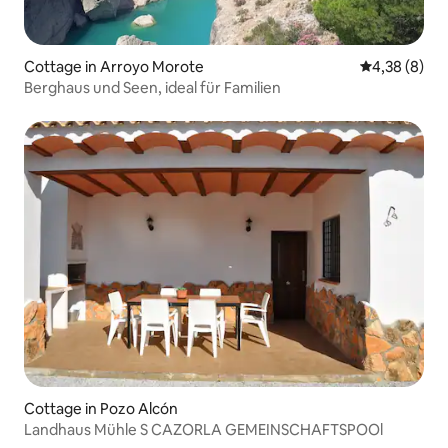
Cottage in Arroyo Morote
Durchschnitt
4,38 (8)
Berghaus und Seen, ideal für Familien
Cottage in Pozo Alcón
Landhaus Mühle S CAZORLA GEMEINSCHAFTSPOOl