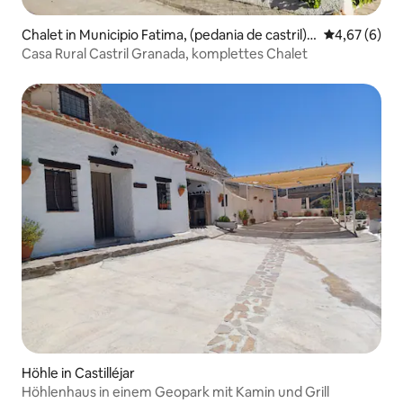
Chalet in Municipio Fatima, (pedania de castril) c
Durchschnitt
4,67 (6)
iudad de Granada.
Casa Rural Castril Granada, komplettes Chalet
Höhle in Castilléjar
Höhlenhaus in einem Geopark mit Kamin und Grill