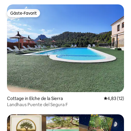
Gäste-Favorit
Gäste-Favorit
Cottage in Elche de la Sierra
Durchschnitt
4,83 (12)
Landhaus Puente del Segura F