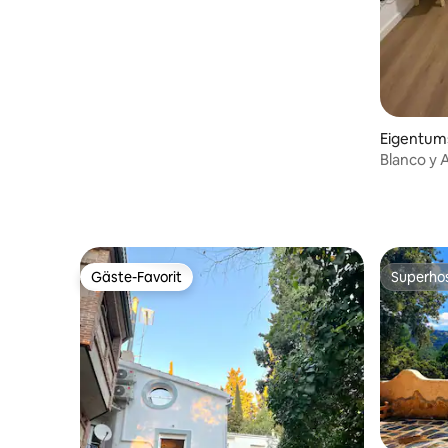
Eigentu
Blanco y A
Wohnung 
Gäste-Favorit
Superho
Gäste-Favorit
Superho