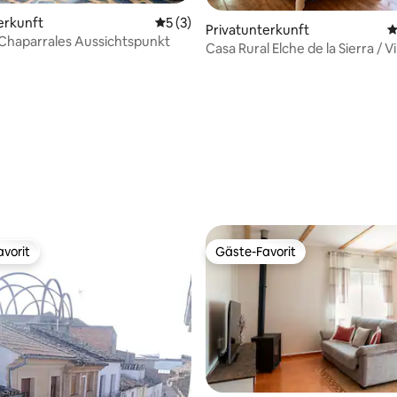
erkunft
Durchschnittliche Bewertung: 5 von 5,
5 (3)
Privatunterkunft
D
Chaparrales Aussichtspunkt
Casa Rural Elche de la Sierra / Vi
ertung: 4,92 von 5, 36 Bewertungen
vorit
Gäste-Favorit
vorit
Gäste-Favorit