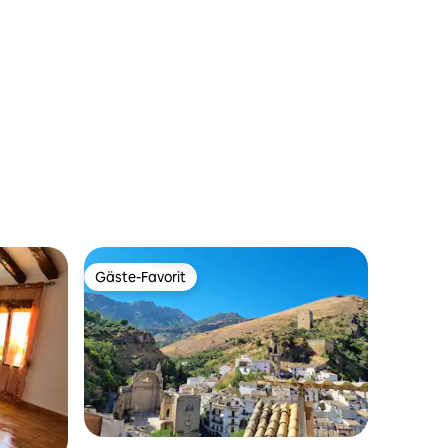
10 Bewertungen
Gäste-Favorit
Gäste-Favorit