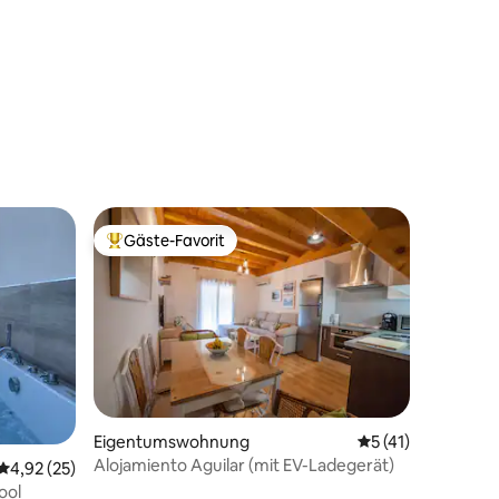
Schlafzimmer
87 Bewertungen
Gäste-Favorit
Beliebter Gäste-Favorit.
Eigentumswohnung
Durchschnittliche
5 (41)
Alojamiento Aguilar (mit EV-Ladegerät)
Durchschnittliche Bewertung: 4,92 von 5, 25 Bewertungen
4,92 (25)
ool