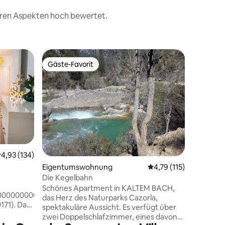
teren Aspekten hoch bewertet.
Cottage
Gäste-Favorit
Superho
Gäste-Favorit
Superho
Haus für 
Haus mit
Badezim
Kamin und
Das Dorf
Historico
obwohl d
herunterl
die mit 
urchschnittliche Bewertung: 4,93 von 5, 134 Bewertungen
4,93 (134)
sind, gib
77 Bewertungen
Eigentumswohnung
Durchschnittliche Bew
4,79 (115)
die Essen
einzutau
Die Kegelbahn
Zentrum 
Schönes Apartment in KALTEM BACH,
000000000000VFT/JA/001716.
und der V
das Herz des Naturparks Cazorla,
). Das
besuchen
spektakuläre Aussicht. Es verfügt über
higen
von Horn
zwei Doppelschlafzimmer, eines davon
urch