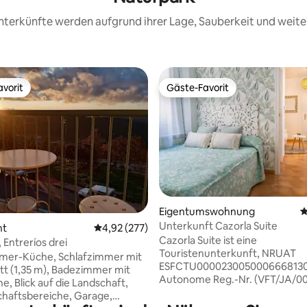
 Unterkünfte werden aufgrund ihrer Lage, Sauberkeit und wei
vorit
Gäste-Favorit
vorit
Gäste-Favorit
Eigentumswohnung
D
Unterkunft Cazorla Suite
rtung: 4,98 von 5, 178 Bewertungen
nt
Durchschnittliche Bewertung: 4,92 von 5, 2
4,92 (277)
Cazorla Suite ist eine
 Entreríos drei
Touristenunterkunft, NRUAT
er-Küche, Schlafzimmer mit
ESFCTU0000230050006668130
t (1,35 m), Badezimmer mit
Autonome Reg.-Nr. (VFT/JA/00171
, Blick auf die Landschaft,
Hotel befindet sich in einem ru
haftsbereiche, Garage,
Wohnhaus und zeichnet sich d