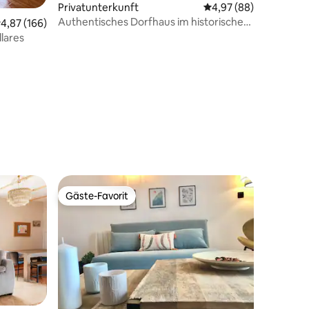
Privatunterkunft
Durchschnittliche Be
4,97 (88)
 3 Bewertungen
Authentisches Dorfhaus im historischen
urchschnittliche Bewertung: 4,87 von 5, 166 Bewertungen
4,87 (166)
Zentrum
llares
Gäste-Favorit
Gäste-Favorit