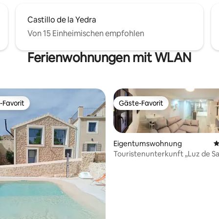
Castillo de la Yedra
Von 15 Einheimischen empfohlen
Ferienwohnungen mit WLAN
-Favorit
Gäste-Favorit
r Gäste-Favorit.
Gäste-Favorit
Eigentumswohnung
D
Touristenunterkunft „Luz de S
Lorenzo“
Bewertung: 5 von 5, 10 Bewertungen