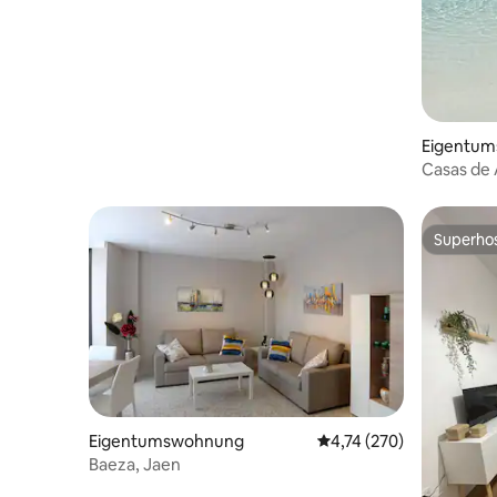
Eigentu
Casas de
Pool.
Superho
Superho
Eigentumswohnung
Durchschnittliche Bewe
4,74 (270)
Baeza, Jaen