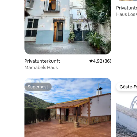
Privatunt
Haus Los 
Privatunterkunft
Durchschnittliche Bew
4,92 (36)
Mamabels Haus
Superhost
Gäste-Fa
Superhost
Gäste-Fa