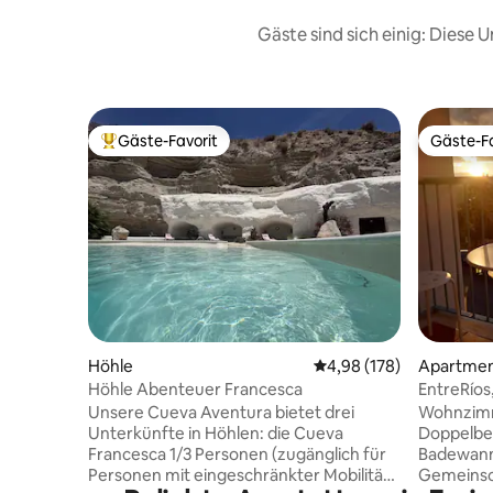
Gäste sind sich einig: Diese
Gäste-Favorit
Gäste-Fa
Beliebter Gäste-Favorit.
Gäste-Fa
Höhle
Durchschnittliche Bewe
4,98 (178)
Apartme
Höhle Abenteuer Francesca
EntreRíos,
Unsere Cueva Aventura bietet drei
Wohnzimm
Unterkünfte in Höhlen: die Cueva
Doppelbet
Francesca 1/3 Personen (zugänglich für
Badewanne
Personen mit eingeschränkter Mobilität),
Gemeinsc