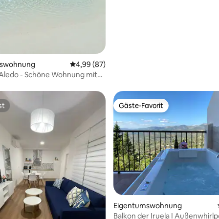
mswohnung
Durchschnittliche Bewertung: 4,99 von 5, 
4,99 (87)
 Aledo - Schöne Wohnung mit
st
Gäste-Favorit
st
Gäste-Favorit
rtung: 4,74 von 5, 270 Bewertungen
Eigentumswohnung
Balkon der Iruela I Außenwhirlp