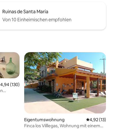
Ruinas de Santa María
Von 10 Einheimischen empfohlen
urchschnittliche Bewertung: 4,94 von 5, 130 Bewertungen
4,94 (130)
an
Eigentumswohnung
Durchschnittliche Be
4,92 (13)
Finca los Villlegas, Wohnung mit einem