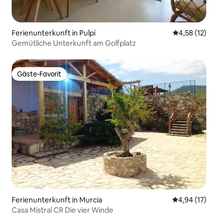
Ferienunterkunft in Pulpí
Durchschnitt
4,58 (12)
Gemütliche Unterkunft am Golfplatz
Gäste-Favorit
Gäste-Favorit
Ferienunterkunft in Murcia
Durchschnitt
4,94 (17)
Casa Mistral CR Die vier Winde