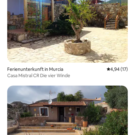
Ferienunterkunft in Murcia
Durchschnitt
4,94 (17)
Casa Mistral CR Die vier Winde