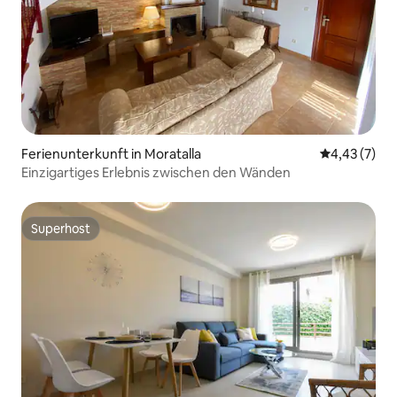
Ferienunterkunft in Moratalla
Durchschnit
4,43 (7)
Einzigartiges Erlebnis zwischen den Wänden
Superhost
Superhost