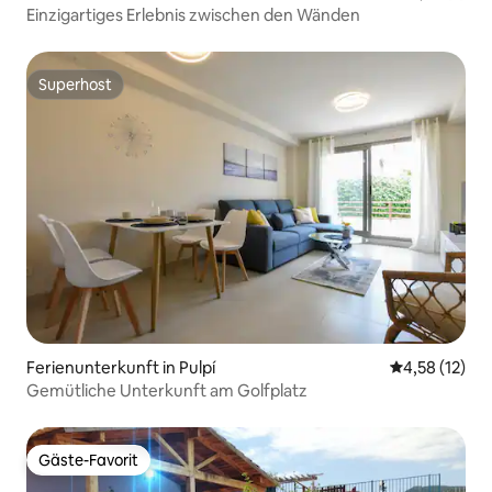
Einzigartiges Erlebnis zwischen den Wänden
Superhost
Superhost
Ferienunterkunft in Pulpí
Durchschnitt
4,58 (12)
Gemütliche Unterkunft am Golfplatz
Gäste-Favorit
Gäste-Favorit