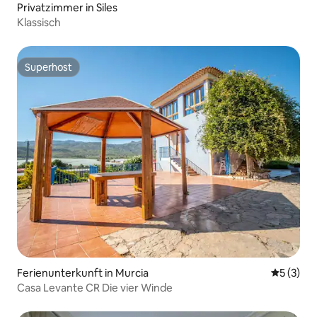
Privatzimmer in Siles
Klassisch
Superhost
Superhost
Ferienunterkunft in Murcia
Durchsch
5 (3)
Casa Levante CR Die vier Winde