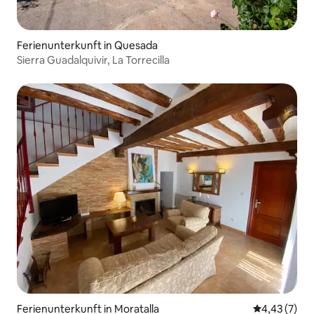
Ferienunterkunft in Quesada
Sierra Guadalquivir, La Torrecilla
Ferienunterkunft in Moratalla
Durchschnit
4,43 (7)