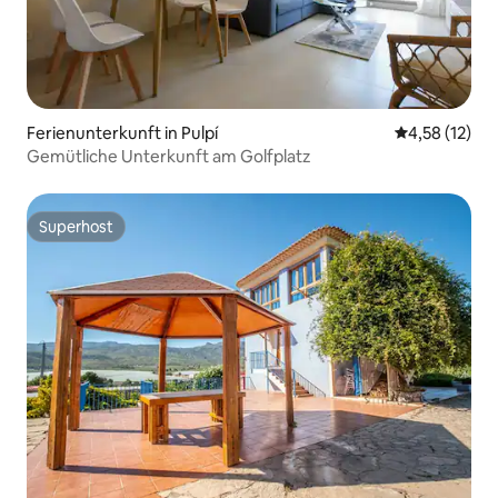
Ferienunterkunft in Pulpí
Durchschnitt
4,58 (12)
Gemütliche Unterkunft am Golfplatz
Superhost
Superhost