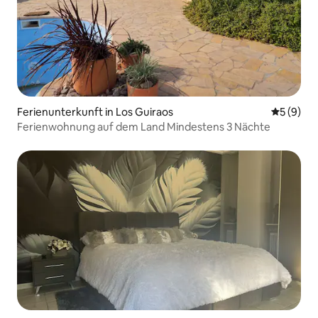
Ferienunterkunft in Los Guiraos
Durchschn
5 (9)
Ferienwohnung auf dem Land Mindestens 3 Nächte