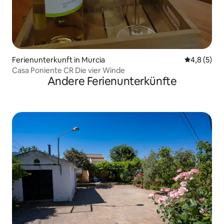
Ferienunterkunft in Murcia
Durchschni
4,8 (5)
Casa Poniente CR Die vier Winde
Andere Ferienunterkünfte