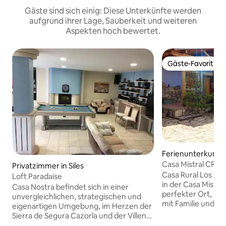
Gäste sind sich einig: Diese Unterkünfte werden
aufgrund ihrer Lage, Sauberkeit und weiteren
Aspekten hoch bewertet.
Gäste-Favorit
Gäste-Favorit
Ferienunterkunft 
Casa Mistral CR Di
Privatzimmer in Siles
Casa Rural Los Cua
Loft Paradaise
in der Casa Mistral 
Casa Nostra befindet sich in einer
perfekter Ort, um
unvergleichlichen, strategischen und
mit Familie und F
eigenartigen Umgebung, im Herzen der
sei es am Grill od
Sierra de Segura Cazorla und der Villen
Kamins. Bring deine Haustiere mit! Sie
und ganz in der Nähe des Weltflusses