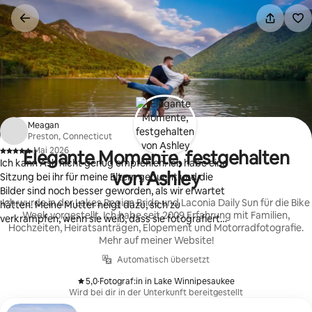
Zu
Inhalten
springen
Meagan
Preston, Connecticut
·
Mai 2026
Elegante Momente, festgehalten
,
Ich kann Ash nicht genug empfehlen. Ich habe eine
von Ashley
Sitzung bei ihr für meine Eltern gebucht und die
Bilder sind noch besser geworden, als wir erwartet
Ich wurde in der Lakes Region Bride und Laconia Daily Sun für die Bike
hätten. Meine Mutter neigt dazu, sich zu
Week vorgestellt. Ich habe seit 2009 Erfahrung mit Familien,
verkrampfen, wenn sie weiß, dass sie fotografiert
Hochzeiten, Heiratsanträgen, Elopement und Motorradfotografie.
wird, und sie war besorgt, dass das bei ihrem
Mehr auf meiner Website!
Shooting zu sehen wäre, aber ich habe meine
Mutter noch nie so entspannt im Bild gesehen. Sie
Automatisch übersetzt
lieben ihre Bilder absolut und hatten nichts als
5,0
·
Fotograf:in in Lake Winnipesaukee
,
Nettes über Ash zu sagen. Buche sie!
Wird bei dir in der Unterkunft bereitgestellt