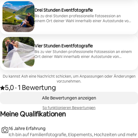
Bereitgestellt von einer Online-Galerie mit allen
hochauflösenden Bildern. Drucke, Alben und
Leinwände sind über eine Online-Galerie erhältlich.
Drei Stunden Eventfotografie
Beinhaltet Elopements, Familie, Porträt, Senior,
Bis zu drei Stunden professionelle Fotosession an
Verlobung, Heiratsanträge, Mutterschaft und
einem Ort deiner Wahl innerhalb einer Autostunde von
Motorrad-Sessions. (Frag nach der Option für
Moultonborough (40 $/Stunde Fahrtkosten). Maximal
hochauflösende Bilder.)
20 Personen. Eine ausgezeichnete Option für Kurztrips
und Zusammenkünfte mit mehreren Familien! Bilder
sind leicht retuschiert. Bereitgestellt von einer Online-
Galerie mit allen hochauflösenden Bildern.
Vier Stunden Eventfotografie
Bis zu vier Stunden professionelle Fotosession an einem
Ort deiner Wahl innerhalb einer Autostunde von
Moultonborough (40 $/Stunde Reisekostenpauschale).
Maximal 40 Personen. Eine ausgezeichnete Option für
kleine Hochzeiten! Bilder sind leicht retuschiert.
Du kannst Ash eine Nachricht schicken, um Anpassungen oder Änderungen
Bereitgestellt von einer Online-Galerie mit allen
hochauflösenden Bildern.
vorzunehmen.
5,0
·
1 Bewertung
Mit 5,0 von 5 Sternen bewertet, basierend auf 1 Bewertung
,
0 von 0 Artikeln
Alle Bewertungen anzeigen
So funktionieren Bewertungen
Meine Qualifikationen
16 Jahre Erfahrung
Ich bin auf Familienfotografie, Elopements, Hochzeiten und mehr