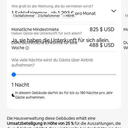
Wie groß ist die Wohnung, die du vermieten wirst?
1 Schlafzimmer
· ab 1.293 €
pro Monat
1 Schlafzimmer
2 Schlafzimmer
+ MEHR
1
825 $ USD
Monatliche Mindestmiete
Mo
Haben Gäste die Unterkunft für sich allein?
Ja, sie haben die Unterkunft für sich allein.
Durchschnittliche Einkünfte für eine
Du
488 $ USD
Woche
W
Wie viele Nächte wirst du Gäste über Airbnb
aufnehmen?
1 Nacht
In diesem Gebäude darfst du für bis zu 180 Nächte pro Jahr
Gäste aufnehmen.
Die Hausverwaltung diese Gebäudes erhält eine
Umsatzbeteiligung in Höhe von
25 %
für die Auszahlungen, die