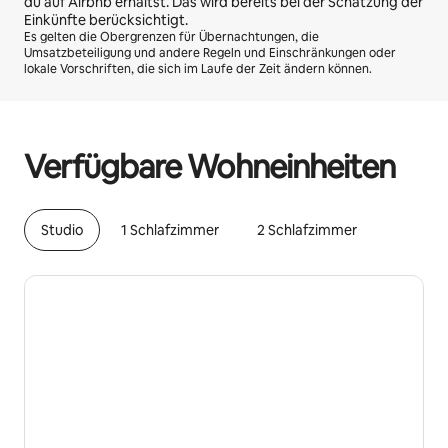
du auf Airbnb erhältst. Das wird bereits bei der Schätzung der
Einkünfte berücksichtigt.
Es gelten die Obergrenzen für Übernachtungen, die
Umsatzbeteiligung und andere Regeln und Einschränkungen oder
lokale Vorschriften, die sich im Laufe der Zeit ändern können.
Deine möglichen Einkünfte betragen €377 pro Monat
Verfügbare Wohneinheiten
Studio
1 Schlafzimmer
2 Schlafzimmer