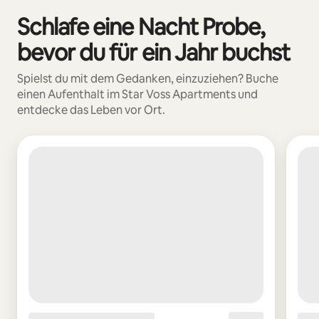
Schlafe eine Nacht Probe,
0 von 0 Artikeln
bevor du für ein Jahr buchst
Spielst du mit dem Gedanken, einzuziehen? Buche
einen Aufenthalt im Star Voss Apartments und
entdecke das Leben vor Ort.