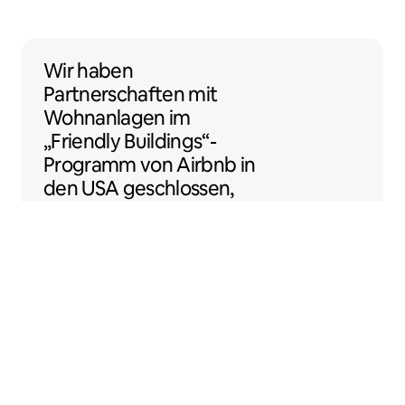
Wir haben Partnerschaften mit Wohnanlage
Wir haben
Partnerschaften
mit
Wohnanlagen
im
„Friendly Buildings“-
Programm von Airbnb in
den USA geschlossen,
damit du noch einfacher
als Gastgeber:in loslegen
kannst.
Sentral Apartments
Denver, Colorado, USA