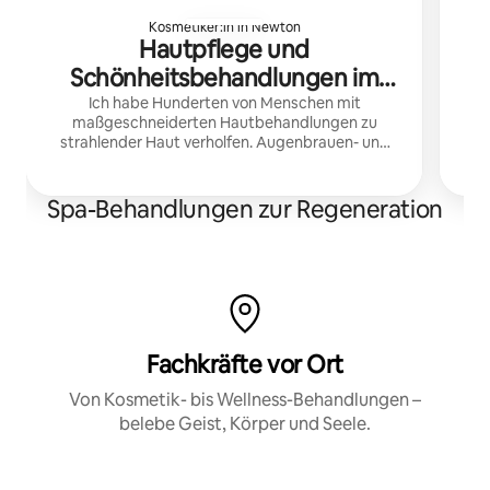
Kosmetiker:in in Newton
Hautpflege und
Schönheitsbehandlungen im
Spa Paula B
Ich habe Hunderten von Menschen mit
maßgeschneiderten Hautbehandlungen zu
strahlender Haut verholfen. Augenbrauen- und
gr
Wimpernbehandlungen sind verfügbar.
Spa-Behandlungen zur Regeneration
Fachkräfte vor Ort
Von Kosmetik- bis Wellness-Behandlungen –
belebe Geist, Körper und Seele.