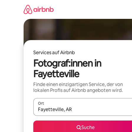
Zu
Inhalten
springen
Services auf Airbnb
Fotograf:innen in
Fayetteville
Finde einen einzigartigen Service, der von
lokalen Profis auf Airbnb angeboten wird.
Ort
Wenn Ergebnisse verfügbar sind, navigiere mit d
Suche