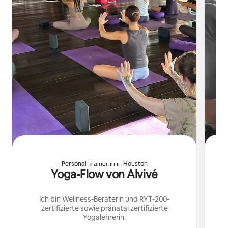
Personal Trainer:in in Houston
Yoga-Flow von Alvivé
Ich
Ich bin Wellness-Beraterin und RYT-200-
zertifizierte sowie pränatal zertifizierte
Yogalehrerin.