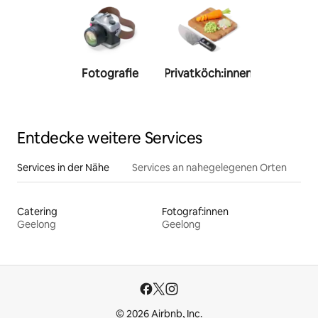
Fotografie
Privatköch:innen
Person
Trainer:
Entdecke weitere Services
Services in der Nähe
Services an nahegelegenen Orten
Catering
Fotograf:innen
Geelong
Geelong
© 2026 Airbnb, Inc.