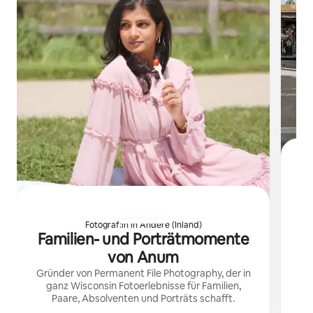
Fotograf:in in Andere (Inland)
Familien- und Porträtmomente
Li
von Anum
Gründer von Permanent File Photography, der in
ganz Wisconsin Fotoerlebnisse für Familien,
Paare, Absolventen und Porträts schafft.