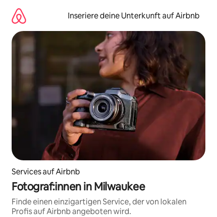
Zu
Inhalten
Inseriere deine Unterkunft auf Airbnb
springen
Services auf Airbnb
Fotograf:innen in Milwaukee
Finde einen einzigartigen Service, der von lokalen
Profis auf Airbnb angeboten wird.