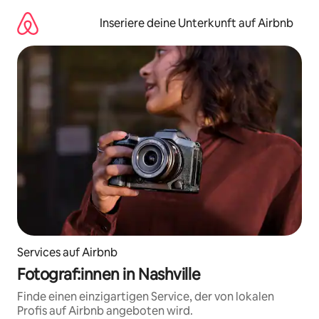
Zu
Inhalten
Inseriere deine Unterkunft auf Airbnb
springen
Services auf Airbnb
Fotograf:innen in Nashville
Finde einen einzigartigen Service, der von lokalen
Profis auf Airbnb angeboten wird.