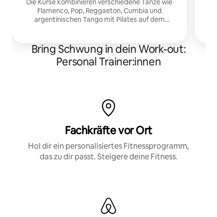
Ic
Die Kurse kombinieren verschiedene Tänze wie
w
Flamenco, Pop, Reggaeton, Cumbia und
argentinischen Tango mit Pilates auf dem
Boden.
Bring Schwung in dein Work-out:
Personal Trainer:innen
Fachkräfte vor Ort
Hol dir ein personalisiertes Fitnessprogramm,
das zu dir passt. Steigere deine Fitness.