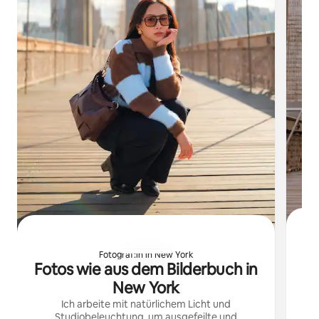
Fotograf:in in New York
F
Fotos wie aus dem Bilderbuch in
New York
E
Ich arbeite mit natürlichem Licht und
Studiobeleuchtung, um ausgefeilte und