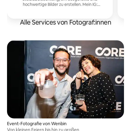
S
hochwertige Bilder zu erstellen. Mein IG:
me
travcimages
Alle Services von Fotograf:innen
Event-Fotografie von Wenbin
Von kleinen Feiern bis hin zu großen