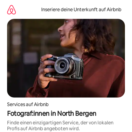
Zu
Inhalten
Inseriere deine Unterkunft auf Airbnb
springen
Services auf Airbnb
Fotograf:innen in North Bergen
Finde einen einzigartigen Service, der von lokalen
Profis auf Airbnb angeboten wird.