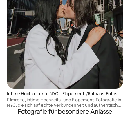
Intime Hochzeiten in NYC – Elopement-/Rathaus-Fotos
Filmreife, intime Hochzeits- und Elopement-Fotografie in
NYC, die sich auf echte Verbundenheit und authentische
Fotografie für besondere Anlässe
Momente konzentriert. Last-Minute-Buchung? Melde
dich für ein spezielles Angebot.