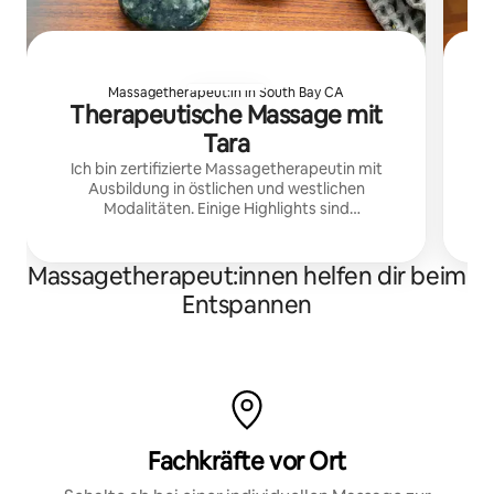
Massagetherapeut:in in South Bay CA
Therapeutische Massage mit
Tara
u
Ich bin zertifizierte Massagetherapeutin mit
Ausbildung in östlichen und westlichen
Ti
Modalitäten. Einige Highlights sind
ge
Tiefengewebe, myofasziale Freisetzung, Chi Nei
Tsang – Bauchmassage. Meine Sitzungen sind
lin
eine Mischung aus allem.
Massagetherapeut:innen helfen dir beim
Entspannen
Fachkräfte vor Ort