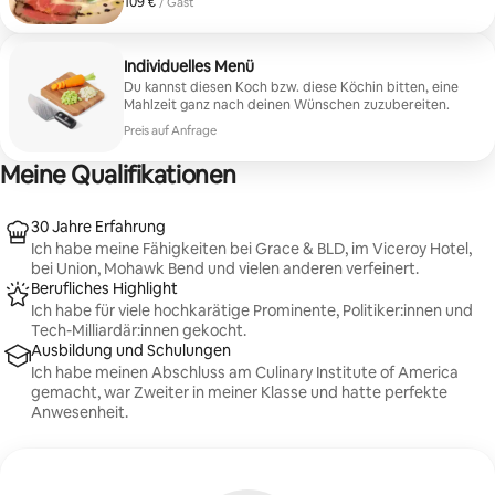
109 €
109 € pro Gast
/ Gast
Zutaten und klassische Techniken, um durchdachte
Menüs zu kreieren.
Individuelles Menü
Du kannst diesen Koch bzw. diese Köchin bitten, eine
Mahlzeit ganz nach deinen Wünschen zuzubereiten.
Preis auf Anfrage
Meine Qualifikationen
30 Jahre Erfahrung
Ich habe meine Fähigkeiten bei Grace & BLD, im Viceroy Hotel,
bei Union, Mohawk Bend und vielen anderen verfeinert.
Berufliches Highlight
Ich habe für viele hochkarätige Prominente, Politiker:innen und
Tech-Milliardär:innen gekocht.
Ausbildung und Schulungen
Ich habe meinen Abschluss am Culinary Institute of America
gemacht, war Zweiter in meiner Klasse und hatte perfekte
Anwesenheit.