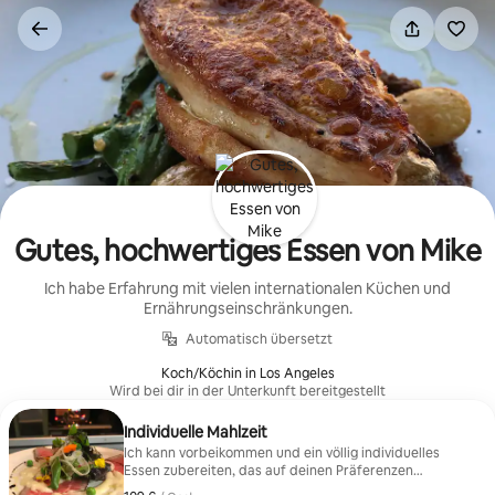
Zu
Inhalten
springen
Gutes, hochwertiges Essen von Mike
Ich habe Erfahrung mit vielen internationalen Küchen und
Ernährungseinschränkungen.
Automatisch übersetzt
Koch/Köchin in Los Angeles
Wird bei dir in der Unterkunft bereitgestellt
Individuelle Mahlzeit
Ich kann vorbeikommen und ein völlig individuelles
Essen zubereiten, das auf deinen Präferenzen
und/oder Allergien basiert. Ich verwende hochwertige