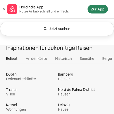
Zu
Airbnb-Homepage
Hol dir die App
Inhalten
Zur App
Nutze Airbnb schnell und einfach.
springen
Jetzt suchen
Aktuell angezeigt: Jederzeit. Suchbegriff 
0 von 0 Artikeln
Alles
Erlebnisse
Servi
Unterkünfte
Inspirationen für zukünftige Reisen
Beliebt
An der Küste
Historisch
Seenähe
Berge
Dublin
Bamberg
Ferienunterkünfte
Häuser
Tirana
Nord de Palma District
Villen
Häuser
Kassel
Leipzig
Wohnungen
Häuser