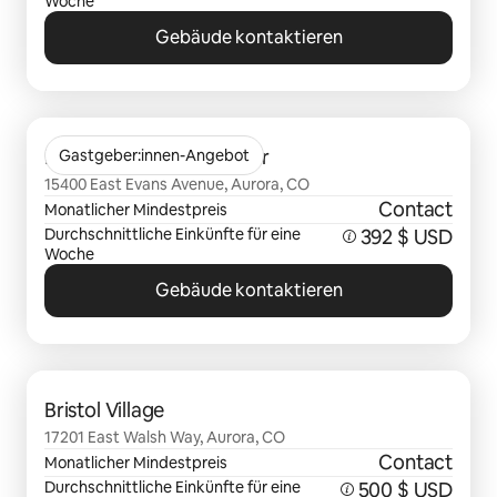
Woche
Gebäude kontaktieren
0 von 0 Artikeln
Bella Terra at City Center
Gastgeber:innen-Angebot
15400 East Evans Avenue, Aurora, CO
Contact
Monatlicher Mindestpreis
Durchschnittliche Einkünfte für eine
392 $ USD
Woche
Gebäude kontaktieren
0 von 0 Artikeln
Bristol Village
17201 East Walsh Way, Aurora, CO
Contact
Monatlicher Mindestpreis
Durchschnittliche Einkünfte für eine
500 $ USD