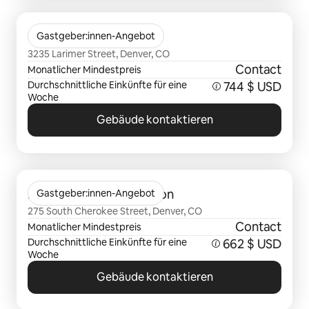
0 von 0 Artikeln
Camden RiNo
Gastgeber:innen-Angebot
3235 Larimer Street, Denver, CO
Contact
Monatlicher Mindestpreis
Durchschnittliche Einkünfte für eine
744 $ USD
Woche
Gebäude kontaktieren
0 von 0 Artikeln
Mason at Alameda Station
Gastgeber:innen-Angebot
275 South Cherokee Street, Denver, CO
Contact
Monatlicher Mindestpreis
Durchschnittliche Einkünfte für eine
662 $ USD
Woche
Gebäude kontaktieren