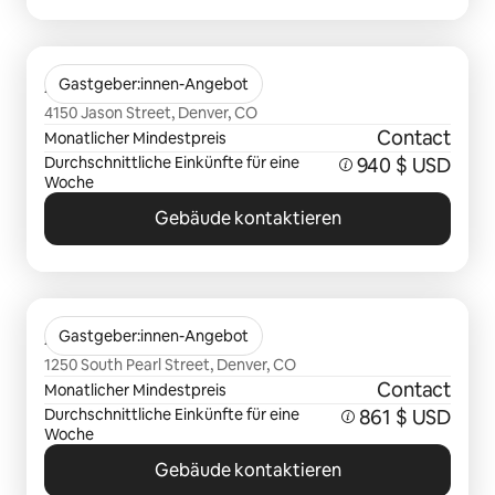
0 von 0 Artikeln
Alloy Sunnyside
Gastgeber:innen-Angebot
4150 Jason Street, Denver, CO
Contact
Monatlicher Mindestpreis
Durchschnittliche Einkünfte für eine
940 $ USD
Woche
Gebäude kontaktieren
0 von 0 Artikeln
Aston on South Pearl
Gastgeber:innen-Angebot
1250 South Pearl Street, Denver, CO
Contact
Monatlicher Mindestpreis
Durchschnittliche Einkünfte für eine
861 $ USD
Woche
Gebäude kontaktieren