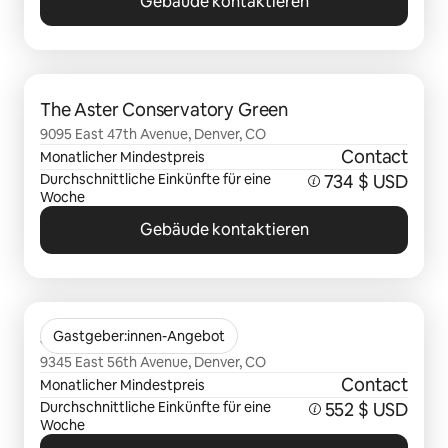
Gebäude kontaktieren
0 von 0 Artikeln
The Aster Conservatory Green
9095 East 47th Avenue, Denver, CO
Contact
Monatlicher Mindestpreis
Durchschnittliche Einkünfte für eine
734 $ USD
Woche
Gebäude kontaktieren
0 von 0 Artikeln
Jade Beeler Park
Gastgeber:innen-Angebot
9345 East 56th Avenue, Denver, CO
Contact
Monatlicher Mindestpreis
Durchschnittliche Einkünfte für eine
552 $ USD
Woche