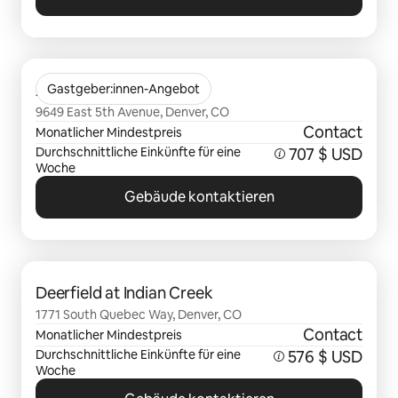
0 von 0 Artikeln
Avia Lowry
Gastgeber:innen-Angebot
9649 East 5th Avenue, Denver, CO
Contact
Monatlicher Mindestpreis
Durchschnittliche Einkünfte für eine
707 $ USD
Woche
Gebäude kontaktieren
0 von 0 Artikeln
Deerfield at Indian Creek
1771 South Quebec Way, Denver, CO
Contact
Monatlicher Mindestpreis
Durchschnittliche Einkünfte für eine
576 $ USD
Woche