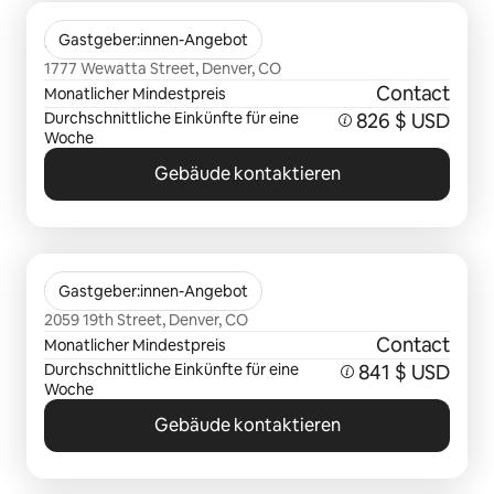
0 von 0 Artikeln
Sentral Union Station
Gastgeber:innen-Angebot
1777 Wewatta Street, Denver, CO
Contact
Monatlicher Mindestpreis
Durchschnittliche Einkünfte für eine
826 $ USD
Woche
Gebäude kontaktieren
0 von 0 Artikeln
The Mercer
Gastgeber:innen-Angebot
2059 19th Street, Denver, CO
Contact
Monatlicher Mindestpreis
Durchschnittliche Einkünfte für eine
841 $ USD
Woche
Gebäude kontaktieren