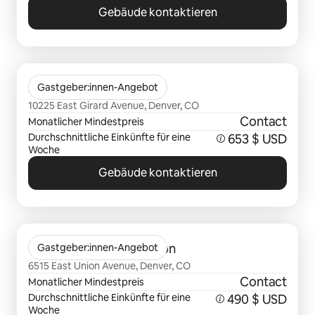
Gebäude kontaktieren
0 von 0 Artikeln
39 North
Gastgeber:innen-Angebot
10225 East Girard Avenue, Denver, CO
Contact
Monatlicher Mindestpreis
Durchschnittliche Einkünfte für eine
653 $ USD
Woche
Gebäude kontaktieren
0 von 0 Artikeln
Camden Belleview Station
Gastgeber:innen-Angebot
6515 East Union Avenue, Denver, CO
Contact
Monatlicher Mindestpreis
Durchschnittliche Einkünfte für eine
490 $ USD
Woche