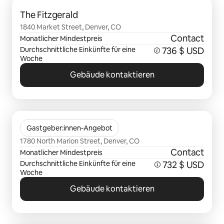
0 von 0 Artikeln
The Fitzgerald
1840 Market Street, Denver, CO
Contact
Monatlicher Mindestpreis
Durchschnittliche Einkünfte für eine
736 $ USD
Woche
Gebäude kontaktieren
0 von 0 Artikeln
The Kendrick
Gastgeber:innen-Angebot
1780 North Marion Street, Denver, CO
Contact
Monatlicher Mindestpreis
Durchschnittliche Einkünfte für eine
732 $ USD
Woche
Gebäude kontaktieren