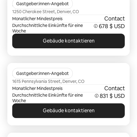
Eviva on Cherokee
Gastgeber:innen-Angebot
1250 Cherokee Street, Denver, CO
Contact
Monatlicher Mindestpreis
Durchschnittliche Einkünfte für eine
678 $ USD
Woche
Gebäude kontaktieren
0 von 0 Artikeln
Sylvan Uptown
Gastgeber:innen-Angebot
1615 Pennsylvania Street, Denver, CO
Contact
Monatlicher Mindestpreis
Durchschnittliche Einkünfte für eine
831 $ USD
Woche
Gebäude kontaktieren
0 von 0 Artikeln