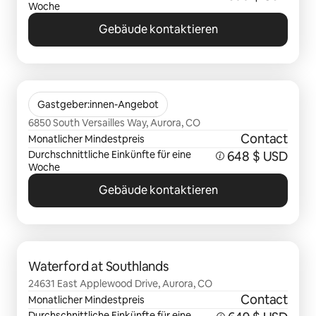
Woche
Gebäude kontaktieren
0 von 0 Artikeln
Canyons at Saddle Rock
Gastgeber:innen-Angebot
6850 South Versailles Way, Aurora, CO
Contact
Monatlicher Mindestpreis
Durchschnittliche Einkünfte für eine
648 $ USD
Woche
Gebäude kontaktieren
0 von 0 Artikeln
Waterford at Southlands
24631 East Applewood Drive, Aurora, CO
Contact
Monatlicher Mindestpreis
Durchschnittliche Einkünfte für eine