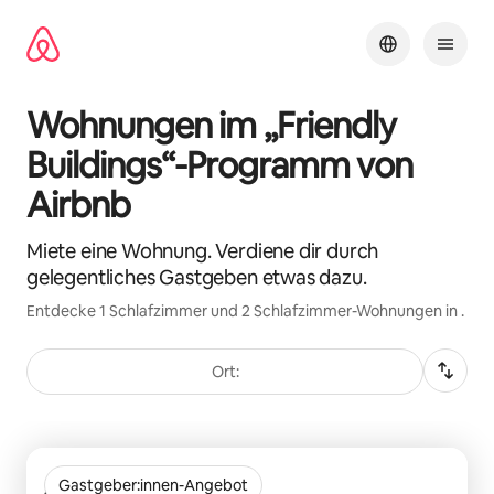
Zu
Inhalten
springen
Wohnungen im „Friendly
Buildings“-Programm von
Airbnb
Miete eine Wohnung. Verdiene dir durch
gelegentliches Gastgeben etwas dazu.
Entdecke 1 Schlafzimmer und 2 Schlafzimmer-Wohnungen in .
Ort:
0 von 0 Artikeln
Arcadia 331
Gastgeber:innen-Angebot