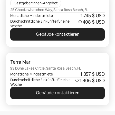
The Beacon at 331
Gastgeber:innen-Angebot
25 Choctawhatchee Way, Santa Rosa Beach, FL
1.745 $ USD
Monatliche Mindestmiete
Durchschnittliche Einkünfte für eine
408 $ USD
Woche
Gebäude kontaktieren
0 von 0 Artikeln
Terra Mar
93 Dune Lakes Circle, Santa Rosa Beach, FL
1.357 $ USD
Monatliche Mindestmiete
Durchschnittliche Einkünfte für eine
1.406 $ USD
Woche
Gebäude kontaktieren