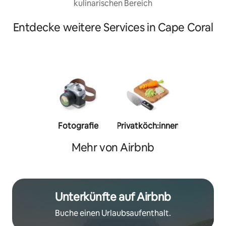
kulinarischen Bereich
Entdecke weitere Services in Cape Coral
Fotografie
Privatköch:innen
Person
Trainer:
Mehr von Airbnb
Unterkünfte auf Airbnb
Buche einen Urlaubsaufenthalt.