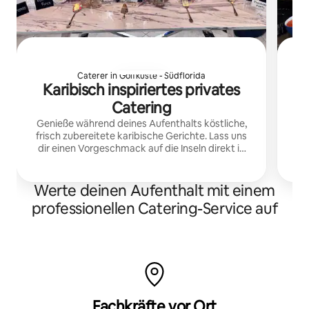
Caterer in Golfküste - Südflorida
Karibisch inspiriertes privates
Catering
Genieße während deines Aufenthalts köstliche,
M
frisch zubereitete karibische Gerichte. Lass uns
dir einen Vorgeschmack auf die Inseln direkt in
deine Airbnb-Unterkunft bringen, damit du dich
entspannen und deine Reise genießen kannst.
Werte deinen Aufenthalt mit einem
professionellen Catering-Service auf
Fachkräfte vor Ort