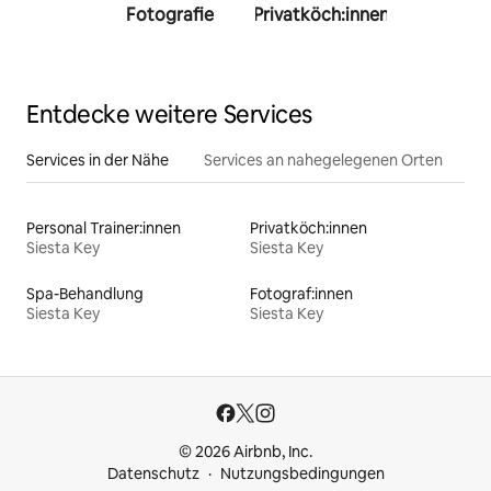
Fotografie
Privatköch:innen
Person
Trainer:
Entdecke weitere Services
Services in der Nähe
Services an nahegelegenen Orten
Personal Trainer:innen
Privatköch:innen
Siesta Key
Siesta Key
Spa-Behandlung
Fotograf:innen
Siesta Key
Siesta Key
© 2026 Airbnb, Inc.
Datenschutz
Nutzungsbedingungen