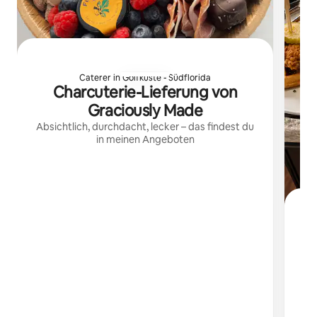
Caterer in Golfküste - Südflorida
Charcuterie-Lieferung von
Graciously Made
Absichtlich, durchdacht, lecker – das findest du
in meinen Angeboten
V
I