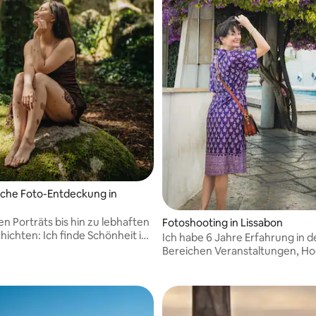
che Foto-Entdeckung in
n Porträts bis hin zu lebhaften
Fotoshooting in Lissabon
hichten: Ich finde Schönheit in
Ich habe 6 Jahre Erfahrung in d
omenten und natürlichem
Bereichen Veranstaltungen, Ho
e Session ist eine kleine visuelle
und Porträts sowie einen Abschl
e.
Fotografie und Bildender Kunst