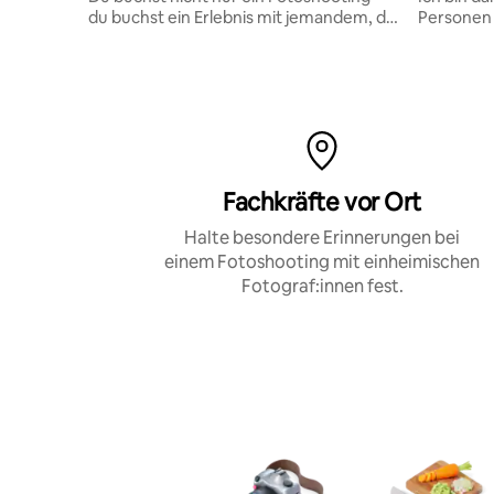
du buchst ein Erlebnis mit jemandem, der
Personen 
wirklich sieht. Ich liebe es, Emotionen,
Empfehlun
Energie und Verbindung auf die
natürlichste Weise einzufangen.
Fachkräfte vor Ort
Halte besondere Erinnerungen bei
einem Fotoshooting mit einheimischen
Fotograf:innen fest.