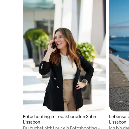
Fotoshooting im redaktionellen Stil in
Lebensech
Lissabon
Lissabon
Du buchst nicht nur ein Fotoshooting –
Ich bin da