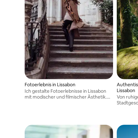
Fotoerlebnis in Lissabon
Authentis
Lissabon
Ich gestalte Fotoerlebnisse in Lissabon
mit modischer und filmischer Ästhetik.
Von ruhige
Sorgfältig angeleitete Fotoshootings,
Stadtgesc
damit Sie sich zwischen Stadt und Meer
echten M
selbstbewusst und natürlich fühlen.
Licht. Jed
Geschicht