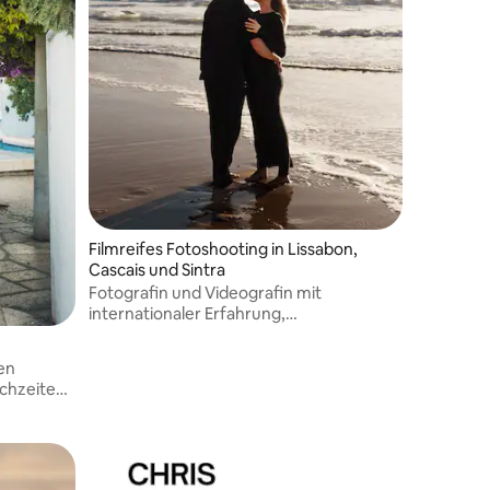
Filmreifes Fotoshooting in Lissabon,
Cascais und Sintra
Fotografin und Videografin mit
internationaler Erfahrung,
preisgekrönter Arbeit und einer
Leidenschaft für authentisches
en
Storytelling.
chzeiten
uss in
.