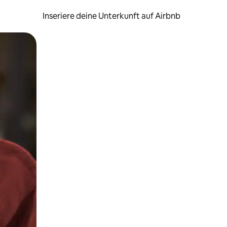
Inseriere deine Unterkunft auf Airbnb
h Berühren oder Wischgesten.