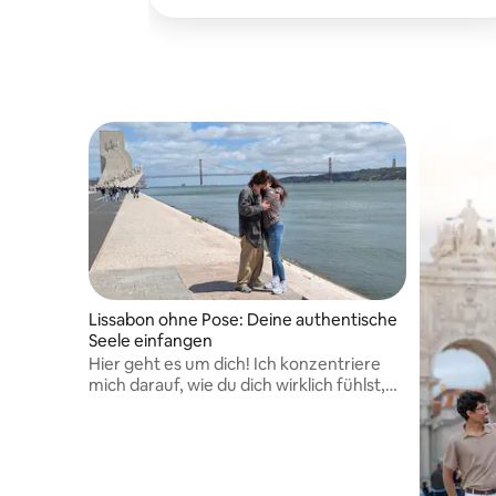
Lissabon in zeitlose Erinnerungen
verwandle.
Lissabon ohne Pose: Deine authentische
Seele einfangen
Hier geht es um dich! Ich konzentriere
mich darauf, wie du dich wirklich fühlst,
nicht auf unnatürliche Posen.
Verlobungen, Paarreisen,
Familienmomente – immer mit
demselben Ansatz: echtes Lachen und
Verbundenheit, nichts Erzwungenes.