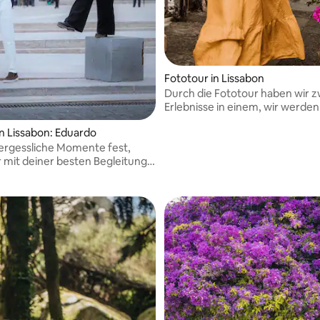
Fototour in Lissabon
Durch die Fototour haben wir z
Erlebnisse in einem, wir werden
ikonischsten Sehenswürdigkeit
in Lissabon: Eduardo
Lissabon kennenlernen und glei
ergessliche Momente fest,
schöne Aufnahmen von Ihrem 
r mit deiner besten Begleitung,
der Stadt machen.
 Leitung von Eduardo, einem
n Fotografen, der dich zu den
d verstecktesten Orten für
ren wird!