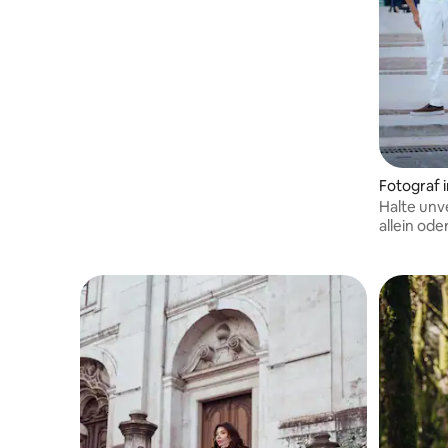
Komm und sei so, wie du bist!
Fotograf 
Halte unv
allein ode
unter der
erfahrene
besten un
Fotos füh