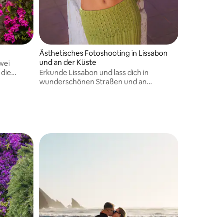
Ästhetisches Fotoshooting in Lissabon
und an der Küste
wei
 die
Erkunde Lissabon und lass dich in
en von
wunderschönen Straßen und an
chzeitig
Aussichtspunkten professionell
Besuch in
fotografieren. Ich zeige dir, wie du
natürliche Posen einnimmst, damit die
Fotos authentisch wirken. Für eine
Küstenatmosphäre können wir auch
Fotoshootings am Strand durchführen.