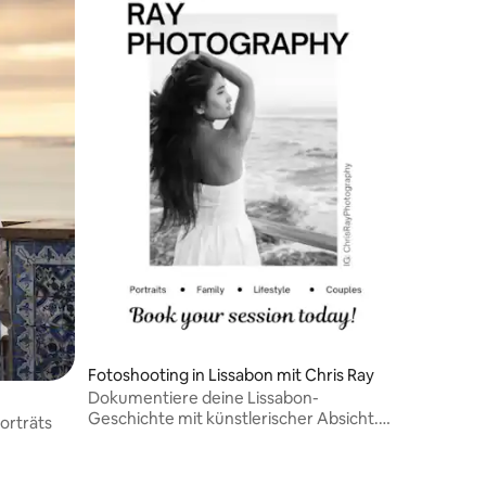
Fotoshooting in Lissabon mit Chris Ray
Dokumentiere deine Lissabon-
Geschichte mit künstlerischer Absicht.
orträts
Von Familienporträts bis hin zu Solo-
Ausflügen – ich habe das Richtige für
dich!