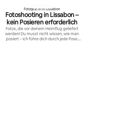
Fotograf:in in Lissabon
Fotoshooting in Lissabon –
kein Posieren erforderlich
Fotos, die vor deinem Heimflug geliefert
werden! Du musst nicht wissen, wie man
posiert – ich führe dich durch jede Pose.
Entspannte, natürliche Fotoshootings für
Paare, Familien und Alleinreisende in
Lissabon.