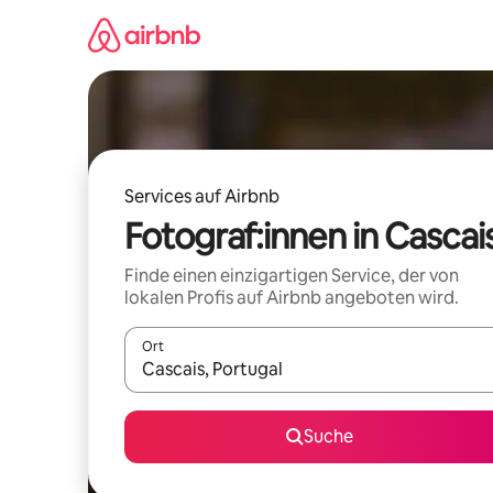
Zu
Inhalten
springen
Services auf Airbnb
Fotograf:innen in Cascai
Finde einen einzigartigen Service, der von
lokalen Profis auf Airbnb angeboten wird.
Ort
Wenn Ergebnisse verfügbar sind, navigiere mit d
Suche