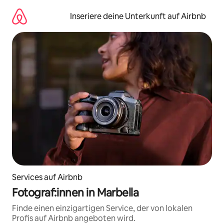
Zu
Inhalten
Inseriere deine Unterkunft auf Airbnb
springen
Services auf Airbnb
Fotograf:innen in Marbella
Finde einen einzigartigen Service, der von lokalen
Profis auf Airbnb angeboten wird.