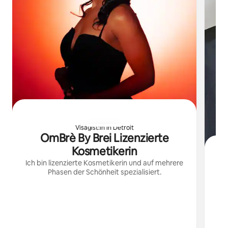
Visagist:in in Detroit
OmBrè By Brei Lizenzierte
Kosmetikerin
Ich bin lizenzierte Kosmetikerin und auf mehrere
Phasen der Schönheit spezialisiert.
Al
Vi
Ar