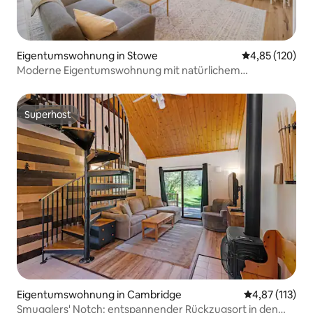
Eigentumswohnung in Stowe
Durchschnittl
4,85 (120)
Moderne Eigentumswohnung mit natürlichem
Sonnenlicht
Superhost
Superhost
Eigentumswohnung in Cambridge
Durchschnittl
4,87 (113)
Smugglers' Notch: entspannender Rückzugsort in den