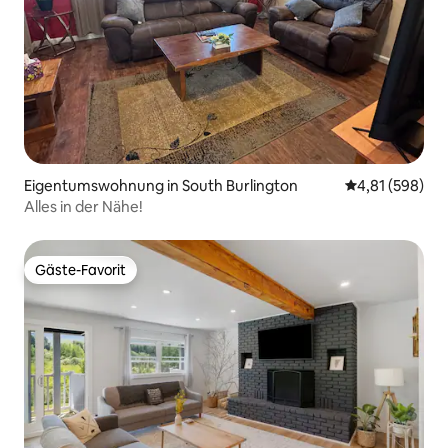
Eigentumswohnung in South Burlington
Durchschnittli
4,81 (598)
Alles in der Nähe!
Gäste-Favorit
Gäste-Favorit