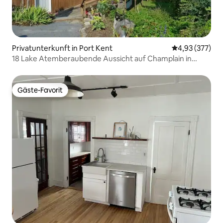
Privatunterkunft in Port Kent
Durchschnittli
4,93 (377)
18 Lake Atemberaubende Aussicht auf Champlain in
Adirondacks
Gäste-Favorit
Gäste-Favorit