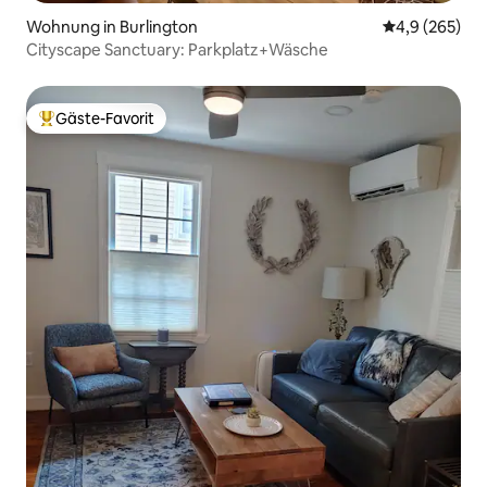
Wohnung in Burlington
Durchschnittl
4,9 (265)
Cityscape Sanctuary: Parkplatz+Wäsche
Gäste-Favorit
Beliebter Gäste-Favorit.