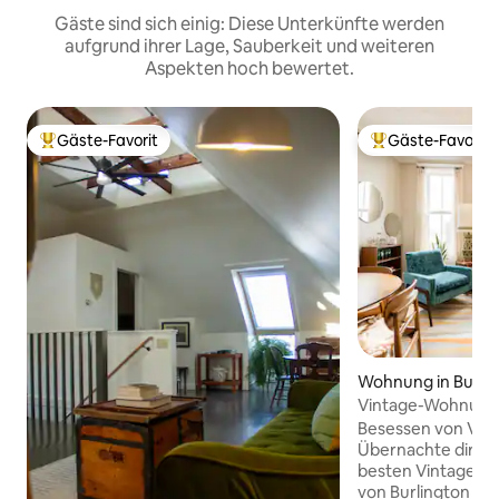
Gäste sind sich einig: Diese Unterkünfte werden
aufgrund ihrer Lage, Sauberkeit und weiteren
Aspekten hoch bewertet.
Gäste-Favorit
Gäste-Favorit
Beliebter Gäste-Favorit.
Beliebter Gäste-F
Wohnung in Burli
Vintage-Wohnung
kostenlosen Parkp
Besessen von Vint
Übernachte direkt
besten Vintage-B
von Burlington in 