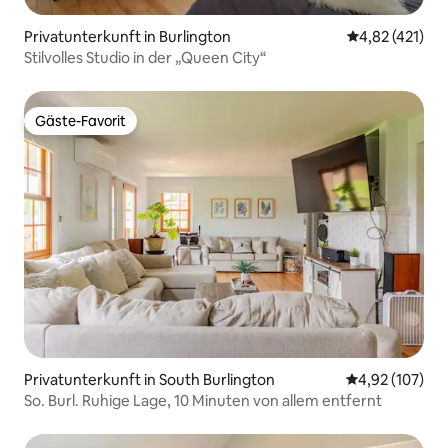
Privatunterkunft in Burlington
Durchschnittl
4,82 (421)
Stilvolles Studio in der „Queen City“
Gäste-Favorit
Gäste-Favorit
Privatunterkunft in South Burlington
Durchschnittl
4,92 (107)
So. Burl. Ruhige Lage, 10 Minuten von allem entfernt