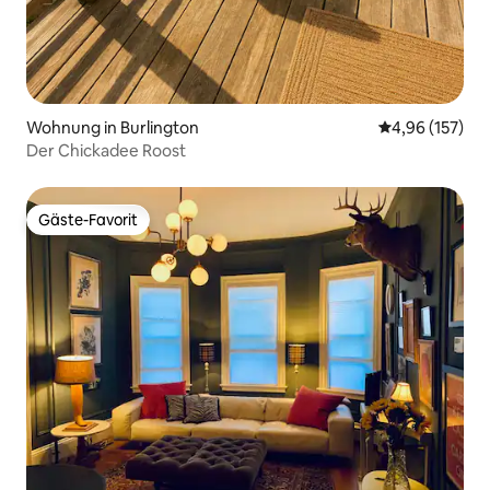
Wohnung in Burlington
Durchschnittl
4,96 (157)
Der Chickadee Roost
Gäste-Favorit
Gäste-Favorit