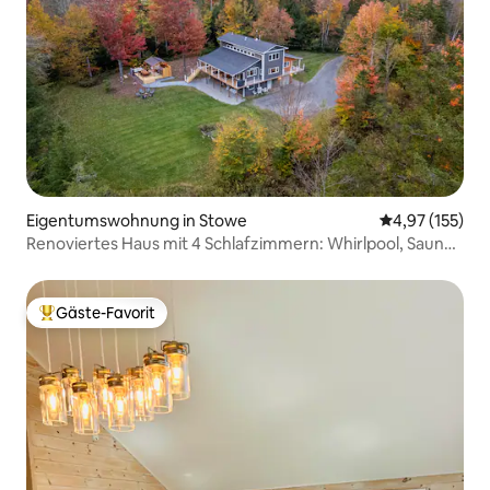
Eigentumswohnung in Stowe
Durchschnittl
4,97 (155)
Renoviertes Haus mit 4 Schlafzimmern: Whirlpool, Sauna
und Garten
Gäste-Favorit
Beliebter Gäste-Favorit.