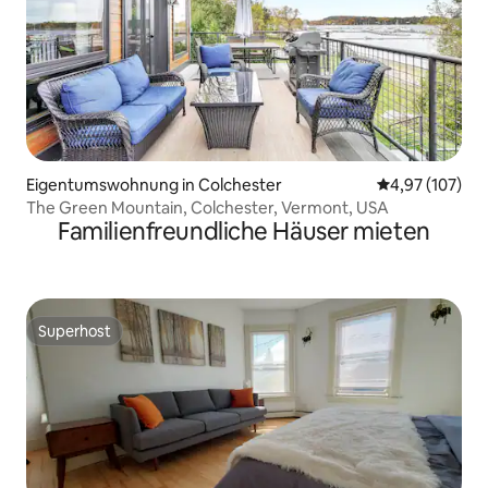
Eigentumswohnung in Colchester
Durchschnittl
4,97 (107)
The Green Mountain, Colchester, Vermont, USA
Familienfreundliche Häuser mieten
Superhost
Superhost