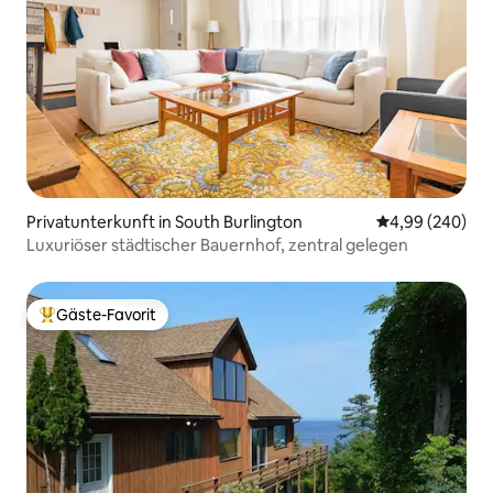
Privatunterkunft in South Burlington
Durchschnittli
4,99 (240)
Luxuriöser städtischer Bauernhof, zentral gelegen
Gäste-Favorit
Beliebter Gäste-Favorit.