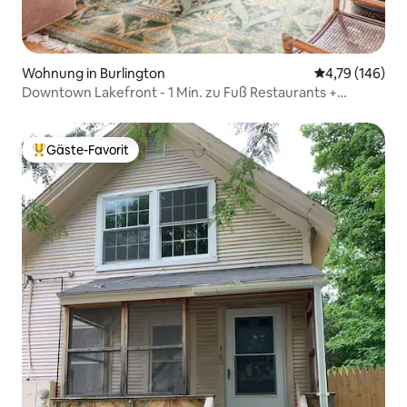
Wohnung in Burlington
Durchschnittl
4,79 (146)
Downtown Lakefront - 1 Min. zu Fuß Restaurants +
Geschäfte
Gäste-Favorit
Beliebter Gäste-Favorit.