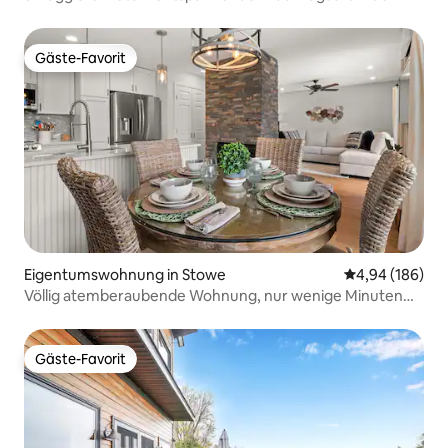
Bergen
Gäste-Favorit
Gäste-Favorit
Eigentumswohnung in Stowe
Durchschnittli
4,94 (186)
Völlig atemberaubende Wohnung, nur wenige Minuten
von allem in Stowe entfernt
Gäste-Favorit
Gäste-Favorit