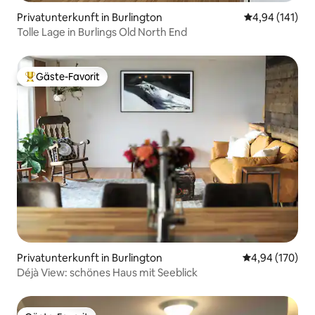
Privatunterkunft in Burlington
Durchschnittl
4,94 (141)
Tolle Lage in Burlings Old North End
Gäste-Favorit
Beliebter Gäste-Favorit.
Privatunterkunft in Burlington
Durchschnittli
4,94 (170)
Déjà View: schönes Haus mit Seeblick