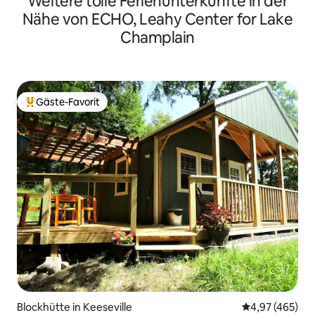
Weitere tolle Ferienunterkünfte in der
Nähe von ECHO, Leahy Center for Lake
Champlain
Gäste-Favorit
Beliebter Gäste-Favorit.
Blockhütte in Keeseville
Durchschnittli
4,97 (465)