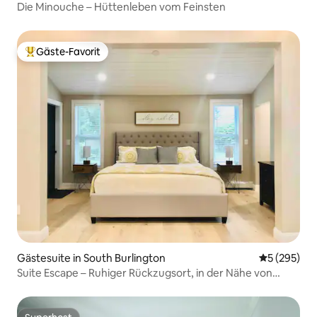
Die Minouche – Hüttenleben vom Feinsten
Gäste-Favorit
Beliebter Gäste-Favorit.
Gästesuite in South Burlington
Durchschnit
5 (295)
Suite Escape – Ruhiger Rückzugsort, in der Nähe von
allem!