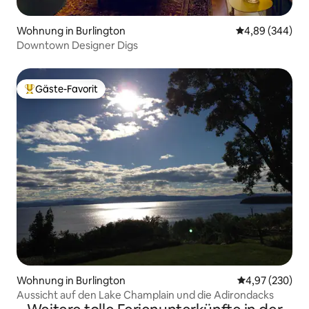
Wohnung in Burlington
Durchschnittli
4,89 (344)
Downtown Designer Digs
Gäste-Favorit
Beliebter Gäste-Favorit.
Wohnung in Burlington
Durchschnittli
4,97 (230)
Aussicht auf den Lake Champlain und die Adirondacks