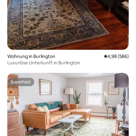
Wohnung in Burlington
Durchschnittli
4,98 (586)
Luxuriöse Unterkunft in Burlington
Superhost
Superhost