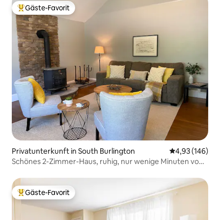
Gäste-Favorit
Beliebter Gäste-Favorit.
Privatunterkunft in South Burlington
Durchschnittli
4,93 (146)
Schönes 2-Zimmer-Haus, ruhig, nur wenige Minuten von
der Innenstadt entfernt
Gäste-Favorit
Beliebter Gäste-Favorit.