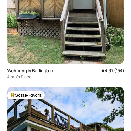
Wohnung in Burlington
Durchschnittl
4,97 (154)
Jean's Place
Gäste-Favorit
Beliebter Gäste-Favorit.