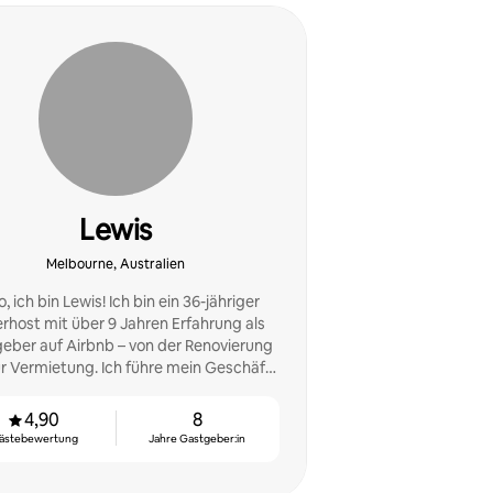
Lewis
Melbourne, Australien
o, ich bin Lewis! Ich bin ein 36-jähriger
rhost mit über 9 Jahren Erfahrung als
eber auf Airbnb – von der Renovierung
ur Vermietung. Ich führe mein Geschäft
mmen mit meinem Geschäftspartner
Eliot.
4,90
8
ästebewertung
Jahre Gastgeber:in