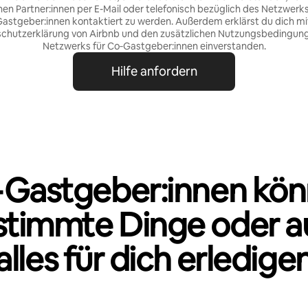
nen Partner:innen per E-Mail oder telefonisch bezüglich des Netzwerks
astgeber:innen kontaktiert zu werden. Außerdem erklärst du dich mi
chutzerklärung von Airbnb
und den
zusätzlichen Nutzungsbedingun
Netzwerks für Co‑Gastgeber:innen
einverstanden.
Hilfe anfordern
Gastgeber:innen kö
stimmte Dinge oder a
alles für dich erledige