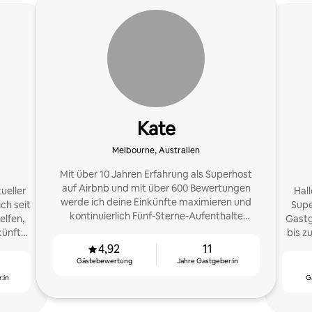
Kate
Melbourne, Australien
Mit über 10 Jahren Erfahrung als Superhost
auf Airbnb und mit über 600 Bewertungen
ueller
Hall
werde ich deine Einkünfte maximieren und
ch seit
Supe
kontinuierlich Fünf-Sterne-Aufenthalte
elfen,
Gastg
ermöglichen.
künfte
bis z
zusa
4,92
11
Gästebewertung
Jahre Gastgeber:in
:in
G