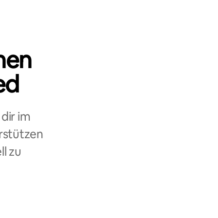
nen
ed
dir im
rstützen
ll zu