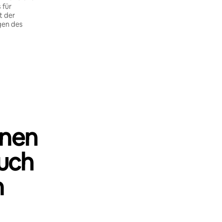
 für
t der
gen des
nnen
uch
n