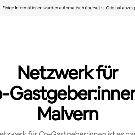
Einige Informationen wurden automatisch übersetzt. 
Original anzei
Netzwerk für
‑Gastgeber:innen
Malvern
tzwerk für Co‑Gastgeber:innen ist es ga