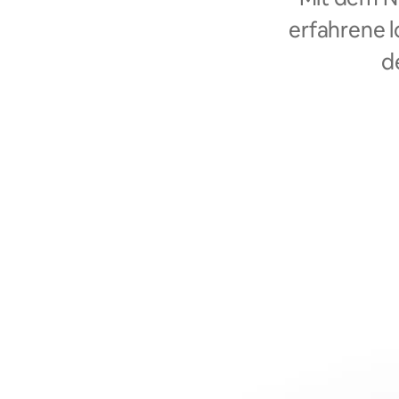
erfahrene l
d