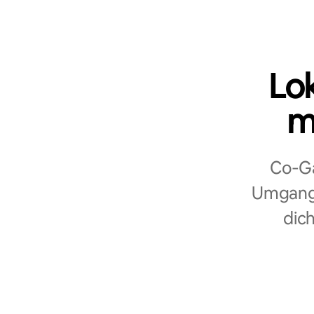
Lo
m
Co‑Ga
Umgang 
dich