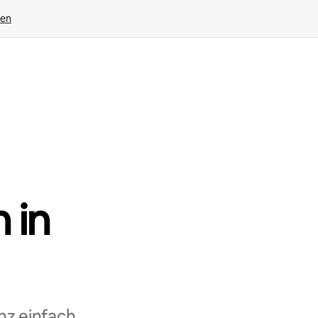
gen
 in
nz einfach,