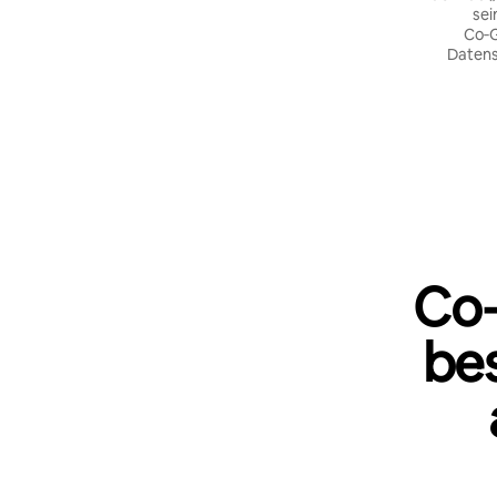
sei
Co‑G
Datens
Co‑
be