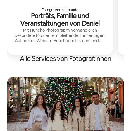
Mom
Fotograf:in in Orlando
ka
Porträts, Familie und
Veranstaltungen von Daniel
Mit Huncho Photography verwandle ich
besondere Momente in bleibende Erinnerungen.
Auf meiner Website Hunchophotos.com findest
du weitere Informationen.
Alle Services von Fotograf:innen