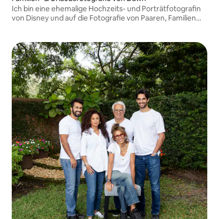
Ich bin eine ehemalige Hochzeits- und Porträtfotografin
von Disney und auf die Fotografie von Paaren, Familien
und Unternehmen spezialisiert. Ich kann es kaum
erwarten, deine besonderen Urlaubserinnerungen für
dich festzuhalten, damit du sie für immer in Ehren halten
kannst!