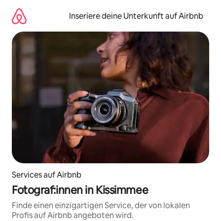
Zu
Inhalten
Inseriere deine Unterkunft auf Airbnb
springen
Services auf Airbnb
Fotograf:innen in Kissimmee
Finde einen einzigartigen Service, der von lokalen
Profis auf Airbnb angeboten wird.