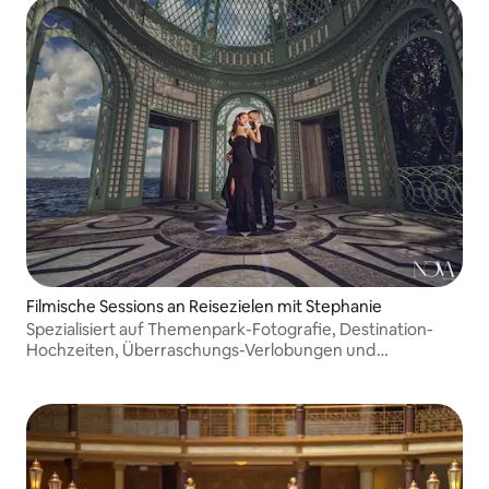
Filmische Sessions an Reisezielen mit Stephanie
Spezialisiert auf Themenpark-Fotografie, Destination-
Hochzeiten, Überraschungs-Verlobungen und
Urlaubsporträts. Bekannt für markante, künstlerische
Bilder und die Schaffung unvergesslicher Fotoerlebnisse
in Orlando und darüber hinaus.