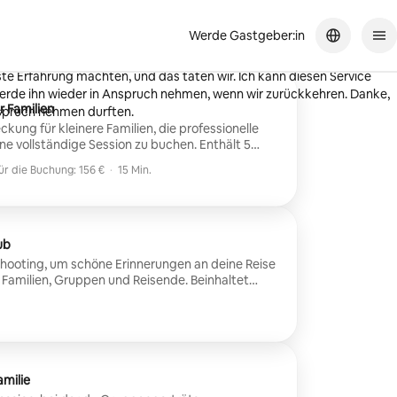
Werde Gastgeber:in
ar ausgezeichnet, so geduldig mit meiner Familie und wollte
este Erfahrung machten, und das taten wir. Ich kann diesen Service
de ihn wieder in Anspruch nehmen, wenn wir zurückkehren. Danke,
r Familien
nspruch nehmen durften.
kung für kleinere Familien, die professionelle
ollständige Session zu buchen. Enthält 5
us dem Shooting, professionell bearbeitet. Platz
ür die Buchung: 156 €
·
15 Min.
ür die Buchung: 156 €
hlvorgang die richtige Anzahl an Teilnehmern
ub
oshooting, um schöne Erinnerungen an deine Reise
r Familien, Gruppen und Reisende. Beinhaltet
ete Bilder deiner Wahl vom Shooting. Platz für bis
amilie