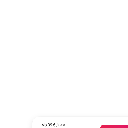
Ab
Ab 39 € pro Gast
39 €
/Gast