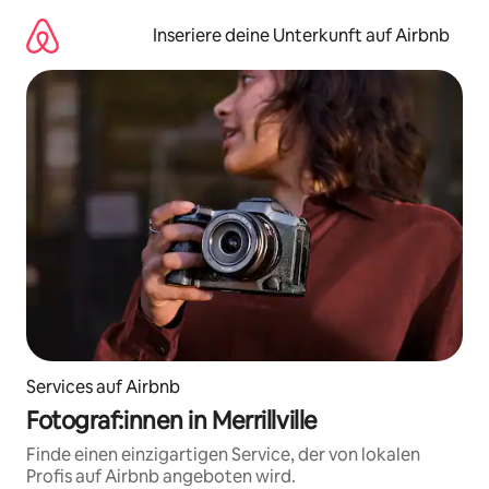
Zu
Inhalten
Inseriere deine Unterkunft auf Airbnb
springen
Services auf Airbnb
Fotograf:innen in Merrillville
Finde einen einzigartigen Service, der von lokalen
Profis auf Airbnb angeboten wird.