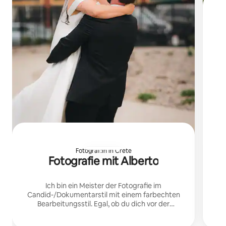
I
Fotograf:in in Crete
Fotografie mit Alberto
Ich bin ein Meister der Fotografie im
Candid-/Dokumentarstil mit einem farbechten
Bearbeitungsstil. Egal, ob du dich vor der
Kamera wohlfühlst oder nicht, ich kann deine
besten Eigenschaften hervorheben.