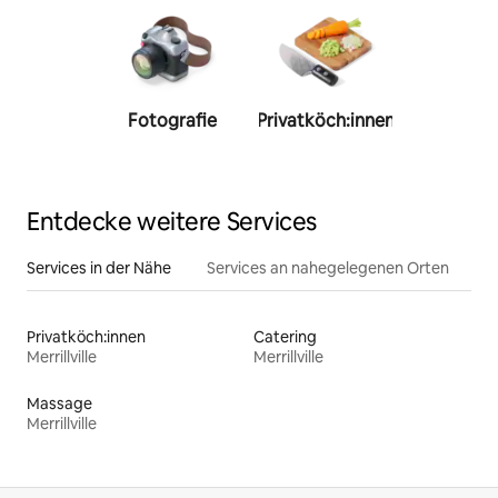
Fotografie
Privatköch:innen
Person
Trainer:
Entdecke weitere Services
Services in der Nähe
Services an nahegelegenen Orten
Privatköch:innen
Catering
Merrillville
Merrillville
Massage
Merrillville