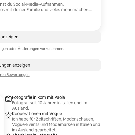
nnst du Social-Media-Aufnahmen,
 mit deiner Familie und vieles mehr machen.
uen fotografieren, wenn die Stadt noch ruhig
gkeiten frei vom üblichen Gedränge sind.
9 anzeigen
sungen oder Änderungen vorzunehmen.
 132 Bewertungen
tungen anzeigen
eren Bewertungen
Fotografie in Rom mit Paola
Fotograf seit 10 Jahren in Italien und im
Ausland.
Kooperationen mit Vogue
Ich habe für Zeitschriften, Modenschauen,
Vogue-Events und Modemarken in Italien und
im Ausland gearbeitet.