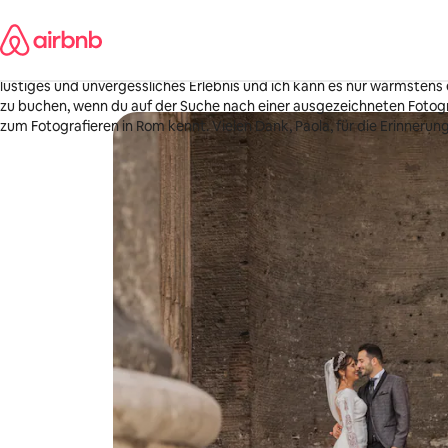
Zu
Christina
Inhalten
USA
springen
·
Vor 1 Woche
,
Die Zusammenarbeit mit Paola war so großartig, die Bilder sind wun
lustiges und unvergessliches Erlebnis und ich kann es nur wärmstens 
zu buchen, wenn du auf der Suche nach einer ausgezeichneten Fotogra
zum Fotografieren in Rom kennt. Vielen Dank, Paola, für die Erinnerun