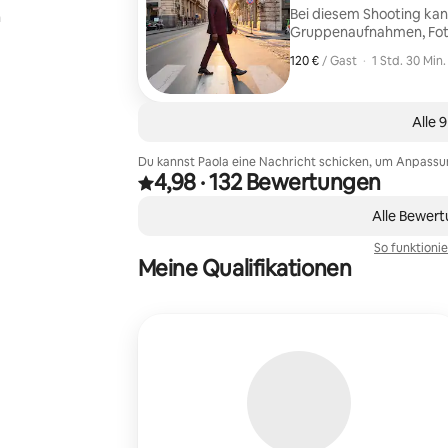
Bei diesem Shooting ka
n
Gruppenaufnahmen, Fotos
Wir werden im Morgengra
120 €
120 € pro Gast
,
/ Gast
·
1 Std. 30 Min.
ist und die Sehenswürdi
Alle 
Du kannst Paola eine Nachricht schicken, um Anpas
4,98
·
132 Bewertungen
Mit 4,98 von 5 Sternen bewertet, basierend auf
,
0 von 0 Artikeln
Alle Bewer
So funktioni
Meine Qualifikationen