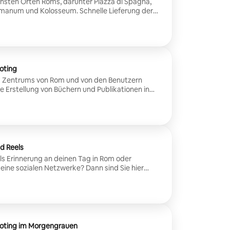
nsten Orten Roms, darunter Piazza di Spagna,
omanum und Kolosseum. Schnelle Lieferung der
 inklusive.
oting
es Zentrums von Rom und von den Benutzern
d Reels
ls Erinnerung an deinen Tag in Rom oder
ialen Netzwerke? Dann sind Sie hier
s über die Posen bis hin zu den Locations. das
on 30 Sekunden bis zu einer Minute und 30
ooting im Morgengrauen