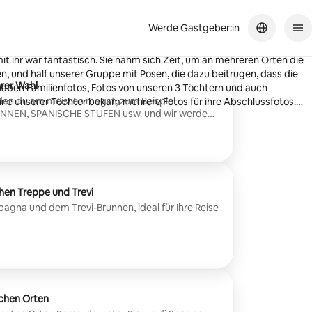
Werde Gastgeber:in
iner Fotografin in Rom bist. Hören Sie auf zu suchen und buchen Sie
 und half unserer Gruppe mit Posen, die dazu beitrugen, dass die
hrer Wahl
haben Familienfotos, Fotos von unseren 3 Töchtern und auch
 den du am meisten magst, zum Beispiel
ne unserer Töchter bekam mehrere Fotos für ihre Abschlussfotos.
NEN, SPANISCHE STUFEN usw. und wir werden
ie Qualität der Fotos ist fantastisch! Die Fotos wurden schnell
ine sozialen Netzwerke oder einfach für deine
ufrieden damit, wie sie geworden sind!
3
hen Treppe und Trevi
Spagna und dem Trevi-Brunnen, ideal für Ihre Reise
schen Orten