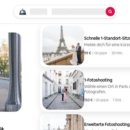
Suche starten
Standort
Check-in/Check-out
Art des Services
Schnelle 1-Standort-Sit
Melde dich für eine kürz
99 €
99 € pro Gruppe
,
/ Gruppe
·
30 Min.
1-Fotoshooting
Wähle einen Ort in Pari
Fotografen.
150 €
150 € pro Gruppe
,
/ Gruppe
·
1 Std.
Erweiterte Fotoshooting