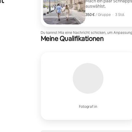
it
Mach ein paar Schnappsch
auswählst.
350 €
350 € pro Gruppe
,
/ Gruppe
·
3 Std.
Du kannst Mia eine Nachricht schicken, um Anpassu
Meine Qualifikationen
Fotograf:in