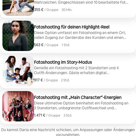
Wahrzeichen. Eingeschlossen sind 10 bearbeitete Fotos
und kein Outfit-Wechsel.
355 €
355 € pro Gruppe
,
/ Gruppe
·
30 Min.
Fotoshooting für deinen Highlight-Reel
Diese Option umfasst ein Fotoshooting an einem Ort,
vollen Zugang zur Garderobe des Kunden und einen
Outfit-Wechsel. Kunden erhalten digital 20
563 €
563 € pro Gruppe
,
/ Gruppe
·
1 Std.
retuschierte Fotos.
Fotoshooting im Story-Modus
Genieße ein Fotoshooting mit 2 Standorten und 4
Outfit-Änderungen. Gäste erhalten digital
40 retuschierte Bilder, vollen Zugang zu meiner
917 €
917 € pro Gruppe
,
/ Gruppe
·
2 Std.
Kundengarderobe und ein professionelles Video.
Fotoshooting mit „Main Character“-Energien
Diese ultimative Option beinhaltet ein Fotoshooting an
3 Standorten, unbegrenzte Outfitwechsel und
uneingeschränkten Zugang zur Garderobe des Kunden.
1.471 €
1.471 € pro Gruppe
,
/ Gruppe
·
3 Std.
Die Kundinnen und Kunden erhalten außerdem digital
60 retuschierte Bilder, ein Fotoalbum und ein
professionelles Video.
Du kannst Daria eine Nachricht schicken, um Anpassungen oder Änderungen
vorzunehmen.