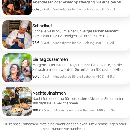
Abendessen oder einem Spaziergang. Sie erhalten 50
HD-Fotos.
60 €
60 € pro Gast
,
/ Gast
·
Mindestpreis für die Buchung: 300 €
·
2 Std.
Mindestpreis für die Buchung: 300 €
Schnellauf
Schnelle Session, um einen unvergesslichen Moment
Ihres Urlaubs zu verewigen. Du erhältst 25 HD-
Aufnahmen.
75 €
75 € pro Gast
,
/ Gast
·
Mindestpreis für die Buchung: 150 €
·
1 Std.
Mindestpreis für die Buchung: 150 €
Ein Tag zusammen
Morgens oder nachmittags für Ihre Geschichte, an die
Sie sich erinnern werden. Sie erhalten 100 digitale HD-
Aufnahmen. Morgens und nachmittags: 200
90 €
90 € pro Gast
,
/ Gast
·
Mindestpreis für die Buchung: 450 €
·
4 Std.
Aufnahmen zum ermäßigten Preis von 5 %.
Mindestpreis für die Buchung: 450 €
Nachtaufnahmen
Nachtfotoshooting für besondere Abende. Sie erhalten
100 digitale HD-Aufnahmen.
100 €
100 € pro Gast
,
/ Gast
·
Mindestpreis für die Buchung: 600 €
·
4 Std.
Mindestpreis für die Buchung: 600 €
Du kannst Francesco Prati eine Nachricht schicken, um Anpassungen oder
Änderungen vorzunehmen.