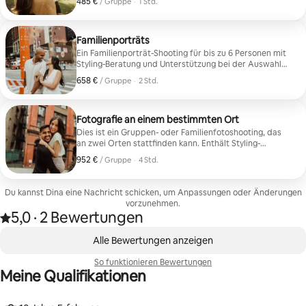
485 €
485 € pro Gruppe
,
/ Gruppe
·
1 Std.
Familienporträts
Ein Familienporträt-Shooting für bis zu 6 Personen mit
Styling-Beratung und Unterstützung bei der Auswahl
des Ortes. Begrenzt auf 6 Personen. Du erhältst
658 €
658 € pro Gruppe
,
/ Gruppe
·
2 Std.
35 digitale Bilder.
Fotografie an einem bestimmten Ort
Dies ist ein Gruppen- oder Familienfotoshooting, das
an zwei Orten stattfinden kann. Enthält Styling-
Anleitungen für alle und Hilfe bei der Auswahl des
952 €
952 € pro Gruppe
,
/ Gruppe
·
4 Std.
Ortes. Du erhältst 60 digitale Bilder.
Du kannst Dina eine Nachricht schicken, um Anpassungen oder Änderungen
vorzunehmen.
5,0
·
2 Bewertungen
Mit 5,0 von 5 Sternen bewertet, basierend auf 2 Bewertungen
,
0 von 0 Artikeln
Alle Bewertungen anzeigen
So funktionieren Bewertungen
Meine Qualifikationen