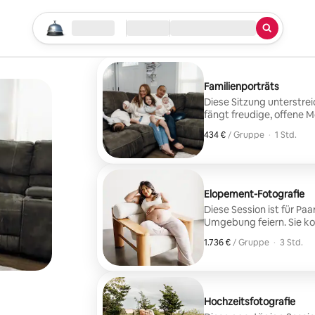
Suche starten
Standort
Check-in/Check-out
Art des Services
Familienporträts
Diese Sitzung unterstrei
fängt freudige, offene 
einer entspannten und 
434 €
434 € pro Gruppe
,
/ Gruppe
·
1 Std.
Elopement-Fotografie
Diese Session ist für Paa
Umgebung feiern. Sie kon
Momente, die die Verbind
1.736 €
1.736 € pro Gruppe
,
/ Gruppe
·
3 Std.
Hochzeit ehren.
Hochzeitsfotografie