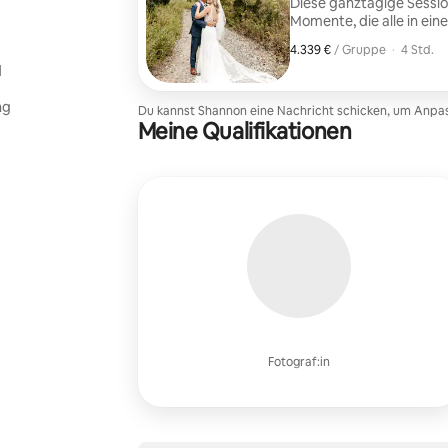
Diese ganztägige Session
Momente, die alle in ein
werden, um die Atmosph
4.339 €
4.339 € pro Gruppe
,
/ Gruppe
·
4 Std.
d
ng
Du kannst Shannon eine Nachricht schicken, um Anp
Meine Qualifikationen
Fotograf:in