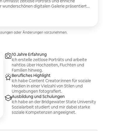
 umfasst zeitlose Porträts und ehrliche
er wunderschönen digitalen Galerie präsentiert
äre und die Emotionen der Feier zu bewahren.
assungen oder Änderungen vorzunehmen.
10 Jahre Erfahrung
Ich erstelle zeitlose Porträts und arbeite
nahtlos über Hochzeiten, Fluchten und
Familien hinweg.
Berufliches Highlight
Ich habe Content Creator:innen für soziale
Medien in einer Vielzahl von Stilen und
Umgebungen fotografiert.
Ausbildung und Schulungen
Ich habe an der Bridgewater State University
Sozialarbeit studiert und mir dabei starke
soziale Kompetenzen angeeignet.