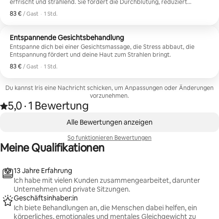
erfrischt und strahlend. Sie fördert die Durchblutung, reduziert
ausprobieren sollst, lass sie deinen Geist beruhigen
Verspannungen und bringt deine natürliche Ausstrahlung zum
und mit deiner Heilung weitermachen, du wirst
83 €
83 € pro Gast
,
/ Gast
·
1 Std.
Vorschein. 1-stündige Gesichtsmassage mit Bio-Ölen Manuelle
nicht enttäuscht sein.
Lymphdrainage Aromatherapie Ruhiges Studio-Ambiente Persönliche
Betreuung durch eine zertifizierte Ganzheitstherapeutin Perfekt für
Entspannende Gesichtsbehandlung
Reisende, die Entspannung und Stressabbau suchen. In Tampa gelegen.
Entspanne dich bei einer Gesichtsmassage, die Stress abbaut, die
#Wellness #ganzheitliche Erfahrung #Spa #Entspannung
Entspannung fördert und deine Haut zum Strahlen bringt.
83 €
83 € pro Gast
,
/ Gast
·
1 Std.
Du kannst Iris eine Nachricht schicken, um Anpassungen oder Änderungen
vorzunehmen.
5,0
·
1 Bewertung
Mit 5,0 von 5 Sternen bewertet, basierend auf 1 Bewertung
,
0 von 0 Artikeln
Alle Bewertungen anzeigen
So funktionieren Bewertungen
Meine Qualifikationen
13 Jahre Erfahrung
Ich habe mit vielen Kunden zusammengearbeitet, darunter
Unternehmen und private Sitzungen.
Geschäftsinhaber:in
Ich biete Behandlungen an, die Menschen dabei helfen, ein
körperliches, emotionales und mentales Gleichgewicht zu