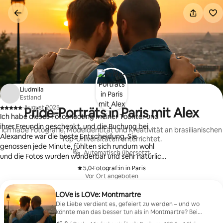
Zu
Inhalten
springen
Liudmila
Estland
·
August 2025
Pride-Porträts in Paris mit Alex
,
Ich habe dieses Fotoshooting meiner Tochter und
ihrer Freundin geschenkt, und die Buchung bei
Ich habe Fotografie, Modeidentität und Kreativität an brasilianischen
Alexandre war die beste Entscheidung. Sie
Top-Universitäten unterrichtet.
genossen jede Minute, fühlten sich rundum wohl
Automatisch übersetzt
und die Fotos wurden wunderbar und sehr natürlich.
Es fühlte sich an, als würden sie einfach ihren Paris-
5,0
·
Fotograf:in in Paris
,
Urlaub leben, während die schönsten Momente
Vor Ort angeboten
eingefangen wurden. Es ist unbezahlbar, sie so
LOVe is LOVe: Montmartre
glücklich zu sehen. Alexandre ist ein erstaunlich
Die Liebe verdient es, gefeiert zu werden – und wo
aufmerksamer und einfühlsamer Fotograf.
könnte man das besser tun als in Montmartre? Bei
dieser Pride-Session für gleichgeschlechtliche Paare