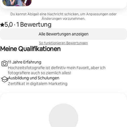
Du kannst Abigail eine Nachricht schicken, um Anpassungen oder
Änderungen vorzunehmen.
5,0
·
1 Bewertung
Mit 5,0 von 5 Sternen bewertet, basierend auf 1 Bewertung
,
0 von 0 Artikeln
Alle Bewertungen anzeigen
So funktionieren Bewertungen
Meine Qualifikationen
11 Jahre Erfahrung
Hochzeitsfotografie ist definitiv mein Favorit, aber ich
fotografiere auch so ziemlich alles!
Ausbildung und Schulungen
Zertifikat in digitalem Marketing