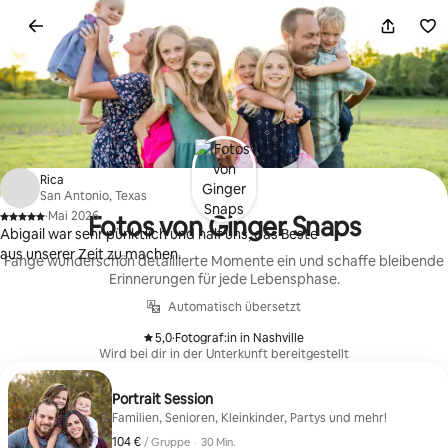
Zu
Inhalten
springen
Rica
San Antonio, Texas
·
Mai 2026
Fotos von Ginger Snaps
,
Abigail war sehr pünktlich und half uns, das Beste
aus unserer Zeit zu machen.
Fange wunderschön detaillierte Momente ein und schaffe bleibende
Erinnerungen für jede Lebensphase.
Automatisch übersetzt
5,0
·
Fotograf:in in Nashville
,
Wird bei dir in der Unterkunft bereitgestellt
Portrait Session
Familien, Senioren, Kleinkinder, Partys und mehr!
104 €
104 € pro Gruppe
,
/ Gruppe
·
30 Min.