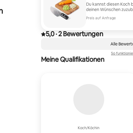
Du kannst diesen Koch b
n
deinen Wünschen zuzube
Preis auf Anfrage
5,0
·
2 Bewertungen
Mit 5,0 von 5 Sternen bewertet, basierend auf 
,
0 von 0 Artikeln
Alle Bewer
So funktioni
Meine Qualifikationen
Koch/Köchin