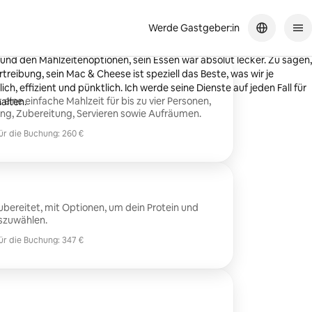
Werde Gastgeber:in
g empfehlen! Er war nicht nur äußerst zuvorkommend mit
nd den Mahlzeitenoptionen, sein Essen war absolut lecker. Zu sagen,
rtreibung, sein Mac & Cheese ist speziell das Beste, was wir je
ich, effizient und pünktlich. Ich werde seine Dienste auf jeden Fall für
ine einfache Mahlzeit für bis zu vier Personen,
alten.
ung, Zubereitung, Servieren sowie Aufräumen.
ür die Buchung: 260 €
ür die Buchung: 260 €
ubereitet, mit Optionen, um dein Protein und
szuwählen.
ür die Buchung: 347 €
ür die Buchung: 347 €