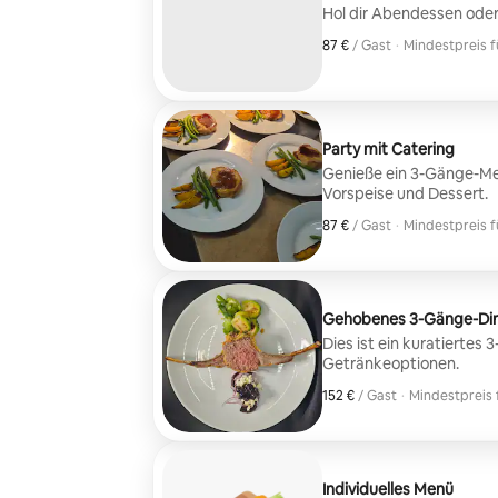
Hol dir Abendessen oder 
87 €
87 € pro Gast
/ Gast
·
Mindestpreis f
Mindestpreis f
Party mit Catering
Genieße ein 3-Gänge-Menü
Vorspeise und Dessert.
87 €
87 € pro Gast
/ Gast
·
Mindestpreis f
Mindestpreis f
Gehobenes 3-Gänge-Di
Dies ist ein kuratiertes
Getränkeoptionen.
152 €
152 € pro Gast
/ Gast
·
Mindestpreis 
Mindestpreis 
Individuelles Menü