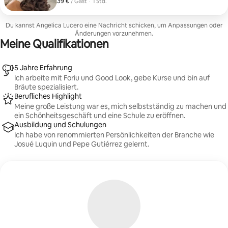
39 €
39 € pro Gast
,
/ Gast
·
1 Std.
Hitzeschutz. Genieße einen Moment, der für
Entspannung und Feinabstimmung konzipiert ist.
Du kannst Angelica Lucero eine Nachricht schicken, um Anpassungen oder
Änderungen vorzunehmen.
Meine Qualifikationen
5 Jahre Erfahrung
Ich arbeite mit Foriu und Good Look, gebe Kurse und bin auf
Bräute spezialisiert.
Berufliches Highlight
Meine große Leistung war es, mich selbstständig zu machen und
ein Schönheitsgeschäft und eine Schule zu eröffnen.
Ausbildung und Schulungen
Ich habe von renommierten Persönlichkeiten der Branche wie
Josué Luquin und Pepe Gutiérrez gelernt.