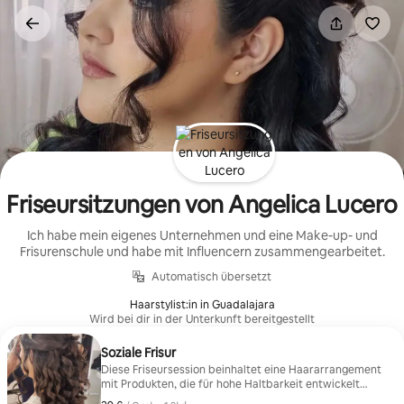
Zu
Inhalten
springen
Friseursitzungen von Angelica Lucero
Ich habe mein eigenes Unternehmen und eine Make-up- und
Frisurenschule und habe mit Influencern zusammengearbeitet.
Automatisch übersetzt
Haarstylist:in in Guadalajara
Wird bei dir in der Unterkunft bereitgestellt
Soziale Frisur
Diese Friseursession beinhaltet eine Haararrangement
mit Produkten, die für hohe Haltbarkeit entwickelt
wurden, Nadeln, Bänder, Füllstoffe, Fixiermittel und