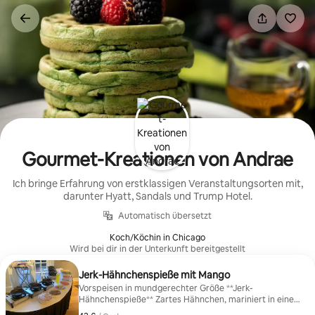
Zu
Inhalten
springen
Gourmet-Kreationen von Andrae
Ich bringe Erfahrung von erstklassigen Veranstaltungsorten mit,
darunter Hyatt, Sandals und Trump Hotel.
Automatisch übersetzt
Koch/Köchin in Chicago
Wird bei dir in der Unterkunft bereitgestellt
Jerk-Hähnchenspieße mit Mango
Vorspeisen in mundgerechter Größe **Jerk-
Hähnchenspieße** Zartes Hähnchen, mariniert in einer
würzigen Jerk-Würzmischung, perfekt gegrillt und mit