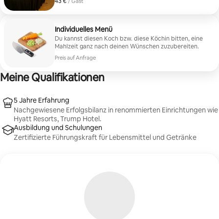
43 €
43 € pro Gast
/ Gast
Mango-Salsa serviert
Individuelles Menü
Du kannst diesen Koch bzw. diese Köchin bitten, eine
Mahlzeit ganz nach deinen Wünschen zuzubereiten.
Preis auf Anfrage
Meine Qualifikationen
5 Jahre Erfahrung
Nachgewiesene Erfolgsbilanz in renommierten Einrichtungen wie
Hyatt Resorts, Trump Hotel.
Ausbildung und Schulungen
Zertifizierte Führungskraft für Lebensmittel und Getränke