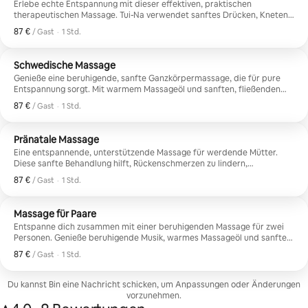
Erlebe echte Entspannung mit dieser effektiven, praktischen
therapeutischen Massage. Tui-Na verwendet sanftes Drücken, Kneten
und Dehnen, um Schmerzen zu lindern, verspannte Muskeln zu lockern
87 €
87 € pro Gast
,
/ Gast
·
1 Std.
und die Genesung von Verletzungen zu unterstützen. Es ist großartig
für bürobedingte Schmerzen wie steifen Nacken, Kopfschmerzen,
Rückenschmerzen oder schmerzende Schultern. Diese Behandlung hilft
Schwedische Massage
deinem Körper, sich zu entspannen, sich besser zu bewegen und sich
Genieße eine beruhigende, sanfte Ganzkörpermassage, die für pure
erholt zu fühlen.
Entspannung sorgt. Mit warmem Massageöl und sanften, fließenden
Strichen schmilzt diese Behandlung Stress weg und beruhigt müde
87 €
87 € pro Gast
,
/ Gast
·
1 Std.
Muskeln. Im Gegensatz zu Tui-Na ist die schwedische Massage leicht,
beruhigend und perfekt für alle, die sich entspannen, Verspannungen
lösen und ein friedliches, beruhigendes Erlebnis genießen möchten.
Pränatale Massage
Eine entspannende, unterstützende Massage für werdende Mütter.
Diese sanfte Behandlung hilft, Rückenschmerzen zu lindern,
Schwellungen zu reduzieren und Verspannungen in Hüften, Beinen und
87 €
87 € pro Gast
,
/ Gast
·
1 Std.
Schultern zu lösen. Durch bequeme Positionen und beruhigenden
Druck fördert es die Entspannung und hilft dir, dich während der
Schwangerschaft leichter, ruhiger und wohler zu fühlen. Ein friedlicher
Massage für Paare
Moment nur für dich und dein wachsendes Baby.
Entspanne dich zusammen mit einer beruhigenden Massage für zwei
Personen. Genieße beruhigende Musik, warmes Massageöl und sanften,
fließenden Druck, der hilft, Stress und Anspannung zu lösen. Diese
87 €
87 € pro Gast
,
/ Gast
·
1 Std.
Erfahrung ist perfekt, um wieder in Verbindung zu treten, sich zu
entspannen und einen friedlichen Moment mit jemand Besonderem zu
teilen. Fühle dich erfrischt, entspannt und näher als zuvor.
Du kannst Bin eine Nachricht schicken, um Anpassungen oder Änderungen
vorzunehmen.