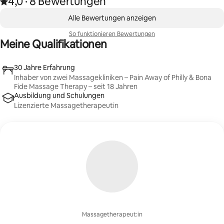
4,0
·
8 Bewertungen
Mit 4,0 von 5 Sternen bewertet, basierend auf 8 Bewertungen
,
0 von 0 Artikeln
Alle Bewertungen anzeigen
So funktionieren Bewertungen
Meine Qualifikationen
30 Jahre Erfahrung
Inhaber von zwei Massagekliniken – Pain Away of Philly & Bona
Fide Massage Therapy – seit 18 Jahren
Ausbildung und Schulungen
Lizenzierte Massagetherapeutin
Massagetherapeut:in