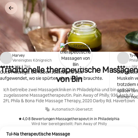
Zu
Inhalten
springen
Harvey
Ty-K
Vereinigtes Königreich
Phil
·
Vor 1 Tag
·
Vor
Traditionelle therapeutische Massagen
,
,
Gute Massage. Sie haben zusätzliche Zeit
Die Massag
von Bin
aufgewendet, wo sie spürten, dass ich sie brauchte.
Muskeln v
trotzdem n
Ich betreibe zwei Massagekliniken in Philadelphia und bin seit 2018
später tu
zugelassene Massagetherapeutin. Pain Away of Philly, 936 Arch St.
immer noc
2FL Phila & Bona Fide Massage Therapy, 2020 Darby Rd. Havertown
Automatisch übersetzt
4,0
·
8 Bewertungen
·
Massagetherapeut:in in Philadelphia
,
,
Wird hier bereitgestellt: Pain Away of Philly
Tui-Na therapeutische Massage