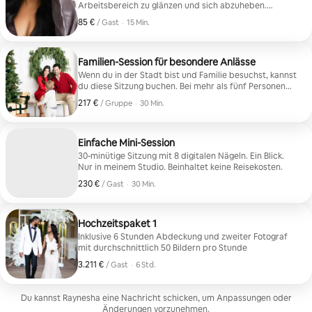
Arbeitsbereich zu glänzen und sich abzuheben.
Beinhaltet 1 Bild und eine 15-minütige Sitzung
85 €
85 € pro Gast
,
/ Gast
·
15 Min.
Familien-Session für besondere Anlässe
Wenn du in der Stadt bist und Familie besuchst, kannst
du diese Sitzung buchen. Bei mehr als fünf Personen
werden Gebühren aufgrund der zusätzlichen Zeit
217 €
217 € pro Gruppe
,
/ Gruppe
·
30 Min.
erhoben. Die Digitalen beginnen bei 8.
Einfache Mini-Session
30-minütige Sitzung mit 8 digitalen Nägeln. Ein Blick.
Nur in meinem Studio. Beinhaltet keine Reisekosten.
230 €
230 € pro Gast
,
/ Gast
·
30 Min.
Hochzeitspaket 1
Inklusive 6 Stunden Abdeckung und zweiter Fotograf
mit durchschnittlich 50 Bildern pro Stunde
3.211 €
3.211 € pro Gast
,
/ Gast
·
6 Std.
Du kannst Raynesha eine Nachricht schicken, um Anpassungen oder
Änderungen vorzunehmen.