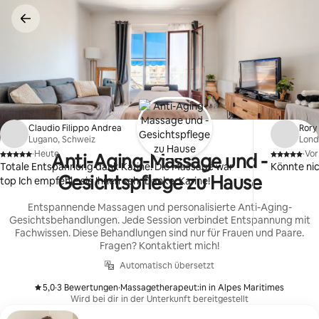
Zu
Inhalten
springen
Claudio Filippo Andrea
Rory
Lugano, Schweiz
Lond
·
Heute
·
Vor
Anti-Aging-Massage und -
,
,
Totale Entspannung dank Karine. Die Massage war
Könnte nic
Gesichtspflege zu Hause
top Ich empfehle sie Ihnen sehr Danke, Karine!
Entspannende Massagen und personalisierte Anti-Aging-
Gesichtsbehandlungen. Jede Session verbindet Entspannung mit
Fachwissen. Diese Behandlungen sind nur für Frauen und Paare.
Fragen? Kontaktiert mich!
Automatisch übersetzt
5,0
·
3 Bewertungen
·
Massagetherapeut:in in Alpes Maritimes
,
,
Wird bei dir in der Unterkunft bereitgestellt